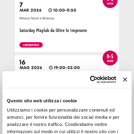
anni
7
MAR 2026
10:00-11:30
Milano Nord e Brianza
Saturday Playlab da Oltre le Impronte
LABORATORIO
0-5
anni
16
MAG 2026
19:00-23:00
Milano Nord e Brianza
Orange pigiama party da Oltre le impronte
Questo sito web utilizza i cookie
LABORATORIO
Utilizziamo i cookie per personalizzare contenuti ed
0-5
annunci, per fornire funzionalità dei social media e per
anni
21
analizzare il nostro traffico. Condividiamo inoltre
MAR 2026
10:00-11:30
informazioni sul modo in cui utilizzi il nostro sito con i
Milano Nord e Brianza