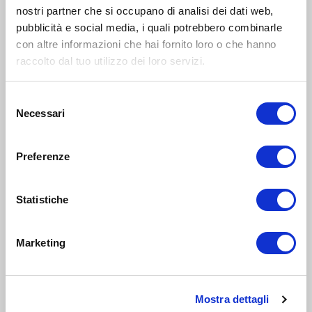
nostri partner che si occupano di analisi dei dati web,
Oltre le impronte: Saturday Playlab
pubblicità e social media, i quali potrebbero combinarle
con altre informazioni che hai fornito loro o che hanno
raccolto dal tuo utilizzo dei loro servizi.
LABORATORIO
0-5
anni
19
Selezione
Necessari
GIU 2026
19:00-23:00
del
Milano Nord e Brianza
consenso
Preferenze
Oltre le impronte: yellow pigiama party
INTRATTENIMENTO
Statistiche
0-5
anni
18
Marketing
GEN 2021
16:30-17:15
Zona 3 - Porta Venezia, Città Studi, Lambrate
Cascina Biblioteca: Ballo con bimbo
Mostra dettagli