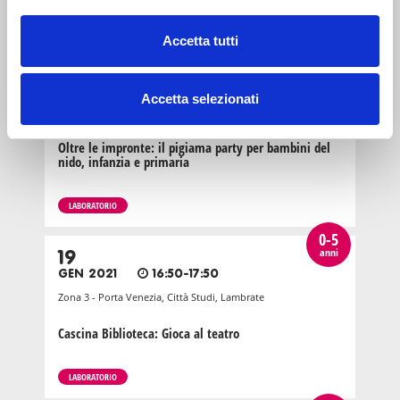
LABORATORIO
Accetta tutti
0-5
anni
15
MAG 2026
19:00-23:00
Accetta selezionati
Milano Nord e Brianza
Oltre le impronte: il pigiama party per bambini del
nido, infanzia e primaria
LABORATORIO
0-5
anni
19
GEN 2021
16:50-17:50
Zona 3 - Porta Venezia, Città Studi, Lambrate
Cascina Biblioteca: Gioca al teatro
LABORATORIO