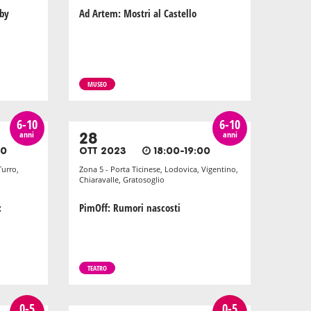
aby
Ad Artem: Mostri al Castello
MUSEO
6-10
6-10
anni
anni
28
00
OTT 2023
18:00-19:00
Turro,
Zona 5 - Porta Ticinese, Lodovica, Vigentino,
Chiaravalle, Gratosoglio
:
PimOff: Rumori nascosti
TEATRO
0-5
0-5