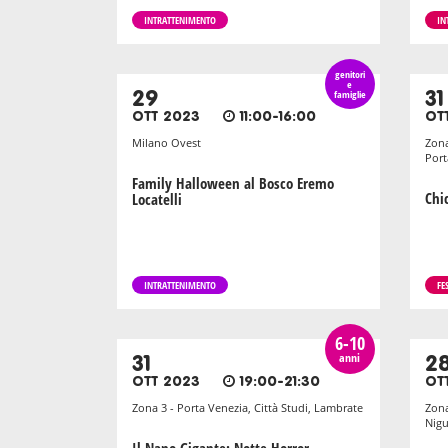
INTRATTENIMENTO
IN
genitori
e
29
famiglie
31
OTT 2023
11:00-16:00
OT
Milano Ovest
Zona
Por
Family Halloween al Bosco Eremo
Chi
Locatelli
INTRATTENIMENTO
FE
6-10
anni
31
2
OTT 2023
19:00-21:30
OT
Zona 3 - Porta Venezia, Città Studi, Lambrate
Zona
Nigu