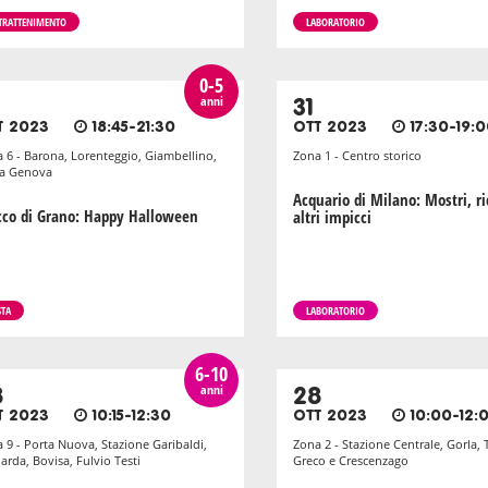
TRATTENIMENTO
LABORATORIO
0-5
anni
31
T 2023
18:45-21:30
OTT 2023
17:30-19:
 6 - Barona, Lorenteggio, Giambellino,
Zona 1 - Centro storico
ta Genova
Acquario di Milano: Mostri, ri
cco di Grano: Happy Halloween
altri impicci
STA
LABORATORIO
6-10
anni
8
28
T 2023
10:15-12:30
OTT 2023
10:00-12:
 9 - Porta Nuova, Stazione Garibaldi,
Zona 2 - Stazione Centrale, Gorla, 
arda, Bovisa, Fulvio Testi
Greco e Crescenzago