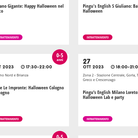
Nano Gigante: Happy Halloween nel
Pingu's English S Giuliano: B
co
Halloween
TRATTENIMENTO
INTRATTENIMENTO
0-5
anni
27
T 2023
17:30-22:00
OTT 2023
18:00-21:
no Nord e Brianza
Zona 2 - Stazione Centrale, Gorla, 
Greco e Crescenzago
re Le Impronte: Halloween Cologno
Pingu’s English Milano Loreto
sogno
Halloween Lab e party
TRATTENIMENTO
INTRATTENIMENTO
0-5