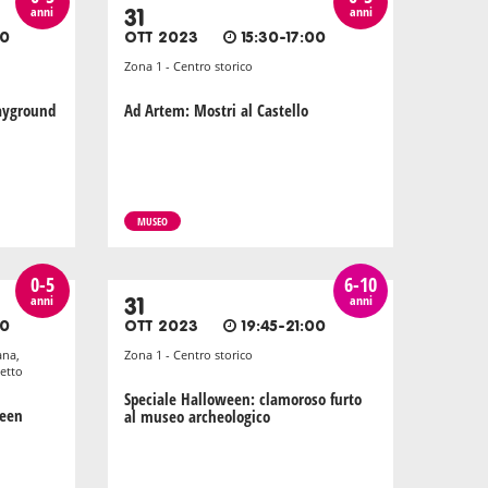
anni
anni
31
30
OTT 2023
15:30-17:00
Zona 1 - Centro storico
layground
Ad Artem: Mostri al Castello
MUSEO
0-5
6-10
anni
anni
31
00
OTT 2023
19:45-21:00
ana,
Zona 1 - Centro storico
etto
Speciale Halloween: clamoroso furto
ween
al museo archeologico