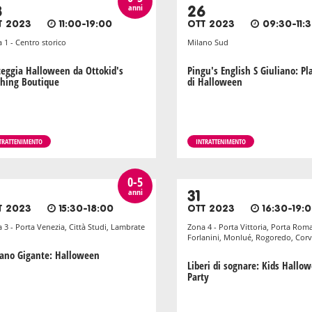
anni
8
26
T 2023
11:00-19:00
OTT 2023
09:30-11:
 1 - Centro storico
Milano Sud
teggia Halloween da Ottokid's
Pingu's English S Giuliano: P
thing Boutique
di Halloween
TRATTENIMENTO
INTRATTENIMENTO
0-5
anni
31
T 2023
15:30-18:00
OTT 2023
16:30-19:
 3 - Porta Venezia, Città Studi, Lambrate
Zona 4 - Porta Vittoria, Porta Rom
Forlanini, Monlué, Rogoredo, Corv
Nano Gigante: Halloween
Liberi di sognare: Kids Hallo
Party