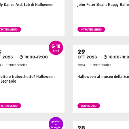
ly Dance Asd: Lab di Halloween
John Peter Sloan: Happy Hal
TRATTENIMENTO
INTRATTENIMENTO
6-10
anni
8
29
T 2023
18:00-19:00
OTT 2023
10:00-18:
 1 - Centro storico
Zona 1 - Centro storico
cetto o trabocchetto? Halloween
Halloween al museo della Sci
 Leonardo
TRATTENIMENTO
LABORATORIO
genitori
e
famiglie
28