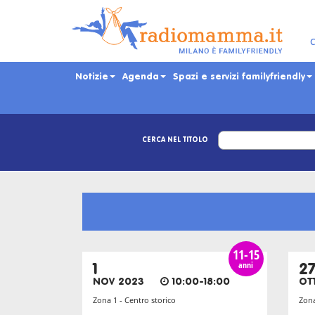
Skip
to
main
C
content
Notizie
Agenda
Spazi e servizi familyfriendly
CERCA NEL TITOLO
11-15
anni
1
2
NOV 2023
10:00-18:00
OT
Zona 1 - Centro storico
Zona