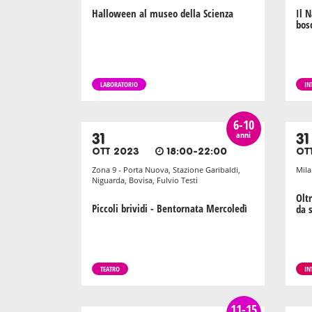
Halloween al museo della Scienza
Il 
bos
LABORATORIO
IN
6-10
anni
31
31
OTT 2023
18:00-22:00
OT
Zona 9 - Porta Nuova, Stazione Garibaldi,
Mila
Niguarda, Bovisa, Fulvio Testi
Olt
Piccoli brividi - Bentornata Mercoledì
da 
TEATRO
IN
11-15