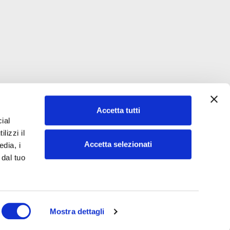
Accetta tutti
ial
lizzi il
Accetta selezionati
edia, i
 dal tuo
Mostra dettagli
Privacy e Cookie
Site Map