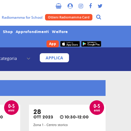
Radiomamma for School
Ottieni Radiomamma Card
Shop
Approfondimenti
Welfare
App
APPLICA
0-5
0-5
anni
anni
28
00
OTT 2023
10:30-12:00
Zona 1 - Centro storico