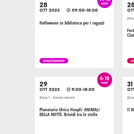
anni
28
2
OTT 2023
09:00-18:00
OT
Zona
Halloween in biblioteca per i ragazzi
Fes
Clo
INTRATTENIMENTO
IN
6-10
anni
29
31
OTT 2023
11:00-18:00
OT
Zona 1 - Centro storico
Zona
Planetario Ulrico Hoepli: ANIMALI
Il 
DELLA NOTTE. Brividi tra le stelle