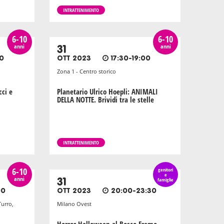
INTRATTENIMENTO
6-10
6-10
anni
anni
31
00
OTT 2023
17:30-19:00
Zona 1 - Centro storico
cci e
Planetario Ulrico Hoepli: ANIMALI
DELLA NOTTE. Brividi tra le stelle
INTRATTENIMENTO
6-10
genitori
e
anni
31
famiglie
00
OTT 2023
20:00-23:30
Turro,
Milano Ovest