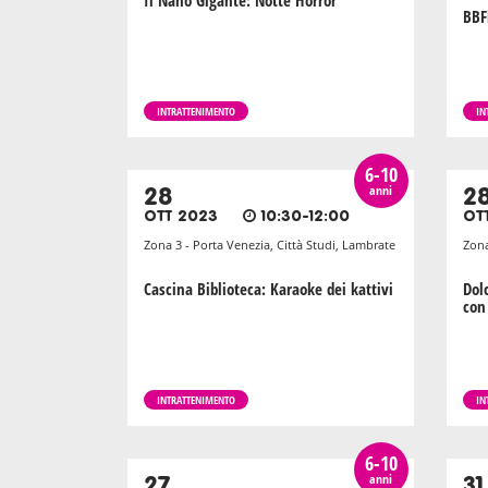
Il Nano Gigante: Notte Horror
BBF
INTRATTENIMENTO
IN
6-10
anni
28
2
OTT 2023
10:30-12:00
OT
Zona 3 - Porta Venezia, Città Studi, Lambrate
Zona
Cascina Biblioteca: Karaoke dei kattivi
Dol
con
INTRATTENIMENTO
IN
6-10
anni
27
31