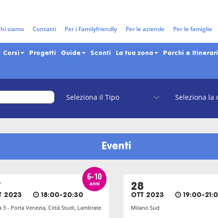
Tag: halloween 2023
hi siamo
Contatti
Per i Familyfriendly
Per le aziende
Per le famiglie
Corsi
Progetti
Guide
Sconti
La tua zona
Parchi e Itinerari
Eventi
6-10
anni
7
28
T 2023
18:00-20:30
OTT 2023
19:00-21:
 3 - Porta Venezia, Città Studi, Lambrate
Milano Sud