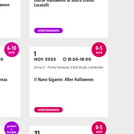
Horror Halloween al Bosco Eremo
loween
Locatelli
INTRATTENIMENTO
6-10
0-5
anni
anni
1
00
NOV 2023
15:30-18:00
Zona 3 - Porta Venezia, Città Studi, Lambrate
enza
Il Nano Gigante: After Halloween
INTRATTENIMENTO
0-5
genitori
e
anni
famiglie
31