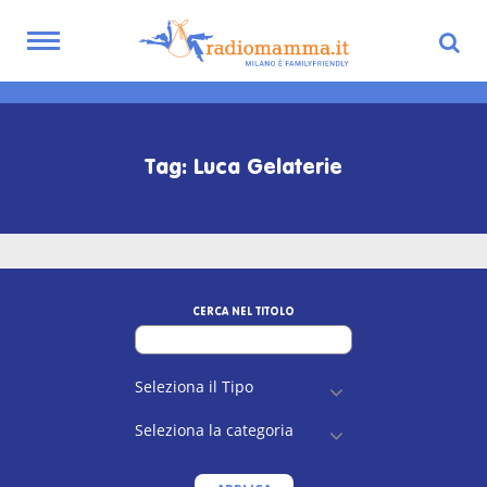
Toggle
navigation
Skip
to
main
Tag: Luca Gelaterie
content
CERCA NEL TITOLO