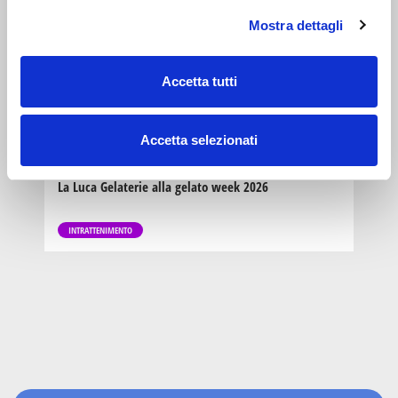
win in english and free ice cream for kids
Mostra dettagli
LABORATORIO
genitori
Accetta tutti
e
18
famiglie
APR 2026
10:00-18:00
Zona 4 - Porta Vittoria, Porta Romana, Forlanini, Monlué,
Accetta selezionati
Rogoredo, Corvetto
La Luca Gelaterie alla gelato week 2026
INTRATTENIMENTO