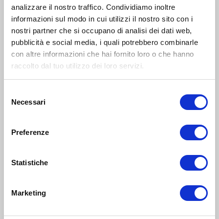
analizzare il nostro traffico. Condividiamo inoltre
Luca Gelaterie
informazioni sul modo in cui utilizzi il nostro sito con i
nostri partner che si occupano di analisi dei dati web,
GELATO ARTIGIANALE CON GUSTI ANCHE PER VEGANI E
pubblicità e social media, i quali potrebbero combinarle
INTOLLERANTI, INGREDIENTI DI STAGIONE, VASCHETTE
con altre informazioni che hai fornito loro o che hanno
ECOLOGICHE E COLLEZIONABILI PER BAMBINI
raccolto dal tuo utilizzo dei loro servizi.
Zona 4 - Porta Vittoria, Porta Romana, Forlanini, Monlué,
Rogoredo, Corvetto
Selezione
Necessari
del
consenso
Eventi
Preferenze
0-5
anni
3
Statistiche
LUG 2026
17:00-18:00
Zona 4 - Porta Vittoria, Porta Romana, Forlanini, Monlué,
Marketing
Rogoredo, Corvetto
Kids&US Milano Corsica alla Luca Gelaterie: play &