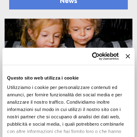
News
Questo sito web utilizza i cookie
SCUOLA
Utilizziamo i cookie per personalizzare contenuti ed
11 Mag 2026
annunci, per fornire funzionalità dei social media e per
Feste di fine anno scolastico al
analizzare il nostro traffico. Condividiamo inoltre
informazioni sul modo in cui utilizzi il nostro sito con i
chiuso e all’aperto a Milano:
nostri partner che si occupano di analisi dei dati web,
ristoranti, catering, location e
pubblicità e social media, i quali potrebbero combinarle
idee regalo
con altre informazioni che hai fornito loro o che hanno
Cene, location, catering: ecco dove festeggiare la fine