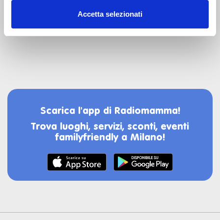
Accetta selezionati
Scarica l'app di Radiomamma!
Trova luoghi, servizi, sconti, eventi
familyfriendly a Milano!