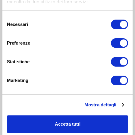
raccolto dal tuo utilizzo dei loro servizi.
della scuola e le migliori idee per regali alle maestre e
ricordini
Selezione
Necessari
del
consenso
Preferenze
Statistiche
Marketing
FAMIGLIA E LAVORO
16 Mag 2025
Mostra dettagli
Dove organizzare la cena di
classe di fine anno a Milano
Accetta tutti
Aperitivi, cene, pizzate, pic nic, catering, buffet con
animazione, menu di gruppo, affitto location.