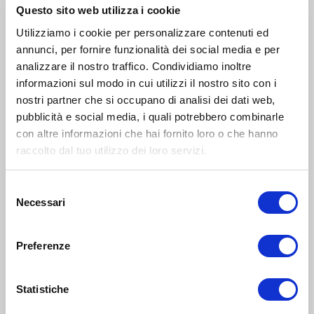
News
Questo sito web utilizza i cookie
Utilizziamo i cookie per personalizzare contenuti ed
annunci, per fornire funzionalità dei social media e per
analizzare il nostro traffico. Condividiamo inoltre
informazioni sul modo in cui utilizzi il nostro sito con i
nostri partner che si occupano di analisi dei dati web,
pubblicità e social media, i quali potrebbero combinarle
con altre informazioni che hai fornito loro o che hanno
raccolto dal tuo utilizzo dei loro servizi.
Selezione
FAMIGLIA E LAVORO
Necessari
del
23 Mar 2025
consenso
Giardini condivisi a Milano: cosa
Preferenze
sono e dove li trovi
Per passeggiate, laboratori, feste all’aperto, incontro
Statistiche
con gli animali, street food.