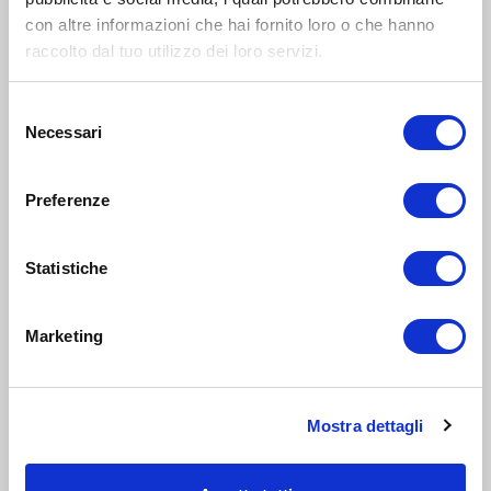
con altre informazioni che hai fornito loro o che hanno
MUSEO
raccolto dal tuo utilizzo dei loro servizi.
11-15
anni
13
SET 2025
18:00-22:00
Selezione
Necessari
del
Zona 1 - Centro storico
consenso
Alla Casa Museo Bagatti Valsecchi: Hidden Evidence
Preferenze
INTRATTENIMENTO
Statistiche
11-15
anni
31
GEN 2026
18:00-22:00
Marketing
Zona 1 - Centro storico
Hidden Evidence alla Casa Museo Bagatti Valsecchi
Mostra dettagli
INTRATTENIMENTO
genitori