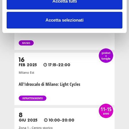
e
Accetta tutti
22
famiglie
DIC 2024
09:00-19:00
Zona 8 - Porta Volta, Fiera, Gallaratese, Quarto Oggiaro
Accetta selezionati
Dinos Alive: La mostra immersiva sui dinosauri
MUSEO
genitori
e
16
famiglie
FEB 2025
17:15-22:00
Milano Est
All'Idroscalo di Milano: Light Cycles
INTRATTENIMENTO
11-15
anni
8
GIU 2025
10:00-20:00
Zona 1 - Centro storico