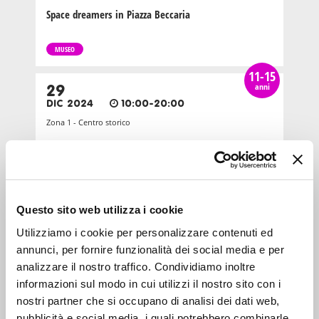
Space dreamers in Piazza Beccaria
MUSEO
11-15
anni
29
DIC 2024
10:00-20:00
Zona 1 - Centro storico
Space dreamers: esperienza immersiva
MUSEO
Questo sito web utilizza i cookie
11-15
anni
23
Utilizziamo i cookie per personalizzare contenuti ed
FEB 2025
10:00-20:00
annunci, per fornire funzionalità dei social media e per
Zona 1 - Centro storico
analizzare il nostro traffico. Condividiamo inoltre
informazioni sul modo in cui utilizzi il nostro sito con i
Mostra immersiva in Piazza Cesare Beccaria: Space
Dreamers
nostri partner che si occupano di analisi dei dati web,
pubblicità e social media, i quali potrebbero combinarle