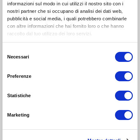
informazioni sul modo in cui utilizzi il nostro sito con i
nostri partner che si occupano di analisi dei dati web,
INTRATTENIMENTO
pubblicità e social media, i quali potrebbero combinarle
genitori
con altre informazioni che hai fornito loro o che hanno
e
2
famiglie
raccolto dal tuo utilizzo dei loro servizi.
OTT 2018
10:00-12:00
Zona 6 - Barona, Lorenteggio, Giambellino, Porta Genova
Selezione
Necessari
Mi Casa: colazione con la pedagogista
del
consenso
LABORATORIO
Preferenze
0-5
anni
17
Statistiche
SET 2018
16:30-17:45
Zona 5 - Porta Ticinese, Lodovica, Vigentino, Chiaravalle,
Gratosoglio
Marketing
Tan'atara: CON-TE-STO
LABORATORIO