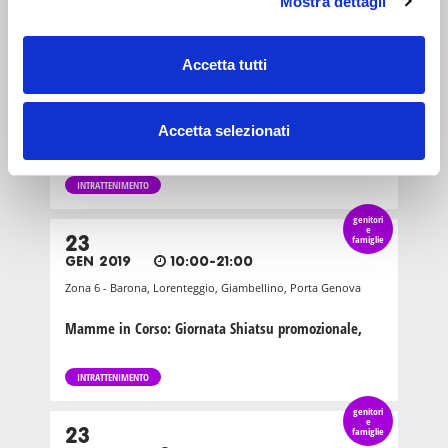
Mostra dettagli
genitori
e
18
famiglie
Accetta tutti
NOV 2018
09:30-12:30
Zona 1 - Centro storico
Accetta selezionati
Bhu-m Milano Mamme: primo soccorso pediatrico
INTRATTENIMENTO
genitori
e
23
famiglie
GEN 2019
10:00-21:00
Zona 6 - Barona, Lorenteggio, Giambellino, Porta Genova
Mamme in Corso: Giornata Shiatsu promozionale,
INTRATTENIMENTO
genitori
e
23
famiglie