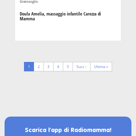
Gratosoglio
Doula Amelia, massaggio infantile Carezza di
Mamma
Pagination
Pagina
1
Page
2
Page
3
Page
4
Page
5
Next
Succ ›
Last
Ultima »
corrente
page
page
Scarica l'app di Radiomamma!