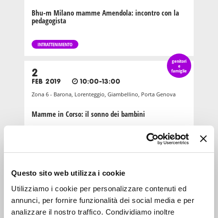
Bhu-m Milano mamme Amendola: incontro con la
pedagogista
INTRATTENIMENTO
genitori
e
2
famiglie
FEB 2019
10:00-13:00
Zona 6 - Barona, Lorenteggio, Giambellino, Porta Genova
Mamme in Corso: il sonno dei bambini
INTRATTENIMENTO
genitori
e
14
famiglie
Questo sito web utilizza i cookie
APR 2021
11:00-13:00
Zona 7 - Porta Vercellina, Baggio, De Angeli, Forze Armate,
Utilizziamo i cookie per personalizzare contenuti ed
San Siro
annunci, per fornire funzionalità dei social media e per
analizzare il nostro traffico. Condividiamo inoltre
La Via Lattea: Gruppo mamma-bambino 0-3 mesi