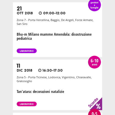
genitori
e
21
famiglie
OTT 2018
09:00-12:00
Zona 7 - Porta Vercellina, Baggio, De Angeli, Forze Armate,
San Siro
Bhu-m Milano mamme Amendola: disostruzione
pediatrica
LABORATORIO
6-10
anni
11
DIC 2018
16:30-17:30
Zona 5 - Porta Ticinese, Lodovica, Vigentino, Chiaravalle,
Gratosoglio
Tan'atara: decorazioni natalizie
LABORATORIO
0-5