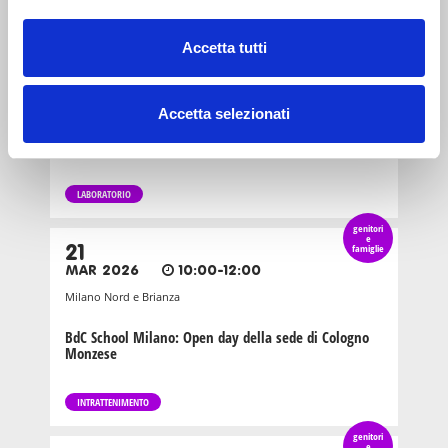
genitori
e
11
famiglie
Accetta tutti
GEN 2025
14:30-16:30
Zona 1 - Centro storico
Accetta selezionati
Liceo artistico internazionale dell'Umanitaria: open
day
LABORATORIO
genitori
e
21
famiglie
MAR 2026
10:00-12:00
Milano Nord e Brianza
BdC School Milano: Open day della sede di Cologno
Monzese
INTRATTENIMENTO
genitori
e