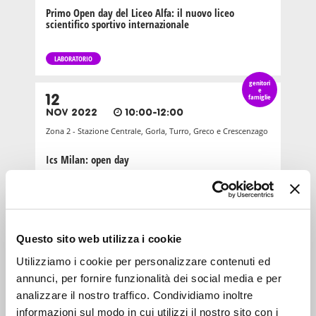
Primo Open day del Liceo Alfa: il nuovo liceo
scientifico sportivo internazionale
LABORATORIO
genitori
e
12
famiglie
NOV 2022
10:00-12:00
Zona 2 - Stazione Centrale, Gorla, Turro, Greco e Crescenzago
Ics Milan: open day
INTRATTENIMENTO
genitori
e
25
famiglie
Questo sito web utilizza i cookie
OTT 2025
10:00-12:00
Utilizziamo i cookie per personalizzare contenuti ed
Zona 6 - Barona, Lorenteggio, Giambellino, Porta Genova
annunci, per fornire funzionalità dei social media e per
Fondazione Grossman: open day della scuola
analizzare il nostro traffico. Condividiamo inoltre
primaria
informazioni sul modo in cui utilizzi il nostro sito con i