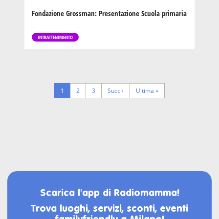
Fondazione Grossman: Presentazione Scuola primaria
INTRATTENIMENTO
Pagination
Pagina
1
Page
2
Page
3
Next
Succ ›
Last
Ultima »
corrente
page
page
Scarica l'app di Radiomamma!
Trova luoghi, servizi, sconti, eventi