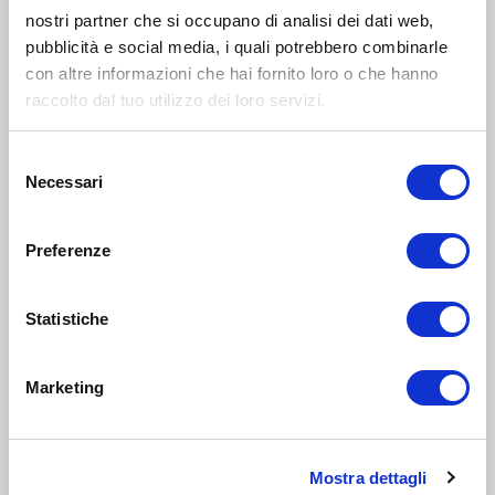
nostri partner che si occupano di analisi dei dati web,
LABORATORIO
pubblicità e social media, i quali potrebbero combinarle
con altre informazioni che hai fornito loro o che hanno
genitori
e
raccolto dal tuo utilizzo dei loro servizi.
30
famiglie
GIU 2020
17:30-18:30
Zona 1 - Centro storico
Selezione
Necessari
del
Istituti De Amicis: open day virtuale
consenso
Preferenze
INTRATTENIMENTO
genitori
e
21
famiglie
Statistiche
OTT 2023
10:00-13:00
Zona 9 - Porta Nuova, Stazione Garibaldi, Niguarda, Bovisa,
Fulvio Testi
Marketing
Istituto Freud: Open Day
Mostra dettagli
INTRATTENIMENTO