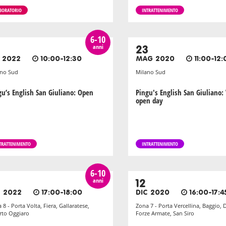
BORATORIO
INTRATTENIMENTO
6-10
anni
23
T 2022
10:00-12:30
MAG 2020
11:00-12:
ano Sud
Milano Sud
gu’s English San Giuliano: Open
Pingu's English San Giuliano: 
open day
TRATTENIMENTO
INTRATTENIMENTO
6-10
anni
12
C 2022
17:00-18:00
DIC 2020
16:00-17:4
 8 - Porta Volta, Fiera, Gallaratese,
Zona 7 - Porta Vercellina, Baggio, 
to Oggiaro
Forze Armate, San Siro