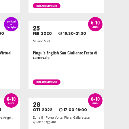
INTRATTENIMENTO
6-10
genitori
e
anni
famiglie
25
00
FEB 2020
18:30-21:30
Milano Sud
Virtual
Pingu's English San Giuliano: Festa di
carnevale
INTRATTENIMENTO
6-10
6-10
anni
anni
28
5
OTT 2022
17:00-18:00
De Angeli,
Zona 8 - Porta Volta, Fiera, Gallaratese,
Quarto Oggiaro