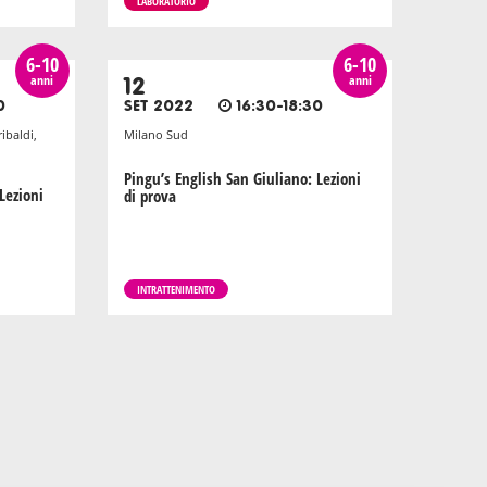
LABORATORIO
6-10
6-10
anni
anni
12
0
SET 2022
16:30-18:30
ibaldi,
Milano Sud
Pingu’s English San Giuliano: Lezioni
Lezioni
di prova
INTRATTENIMENTO