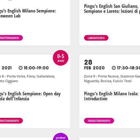
Pingu's English San Giuliano,
gu’s English Milano Sempione:
Sempione e Loreto: lezioni di
loween Lab
TRATTENIMENTO
LABORATORIO
0-5
anni
28
 2021
15:00-19:00
FEB 2020
17:30-18:3
 8 - Porta Volta, Fiera, Gallaratese,
Zona 9 - Porta Nuova, Stazione Gar
to Oggiaro
Niguarda, Bovisa, Fulvio Testi
gu's English Sempione: Open day
Pingu's English Milano Isola:
la dell'Infanzia
Introduction
TRATTENIMENTO
INTRATTENIMENTO
genitori