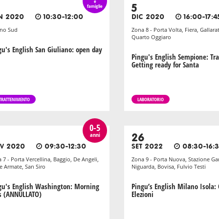
e
famiglie
5
N 2020
10:30-12:00
DIC 2020
16:00-17:4
ano Sud
Zona 8 - Porta Volta, Fiera, Gallara
Quarto Oggiaro
gu's English San Giuliano: open day
Pingu's English Sempione: Tra
Getting ready for Santa
TRATTENIMENTO
LABORATORIO
0-5
anni
26
V 2020
09:30-12:30
SET 2022
08:30-16:
 7 - Porta Vercellina, Baggio, De Angeli,
Zona 9 - Porta Nuova, Stazione Gar
e Armate, San Siro
Niguarda, Bovisa, Fulvio Testi
gu's English Washington: Morning
Pingu’s English Milano Isola
s (ANNULLATO)
Elezioni