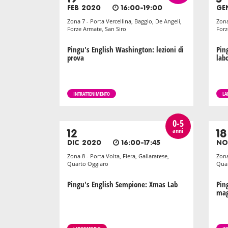
FEB 2020
16:00-19:00
GE
Zona 7 - Porta Vercellina, Baggio, De Angeli,
Zona
Forze Armate, San Siro
Forz
Pingu's English Washington: lezioni di
Pin
prova
labo
INTRATTENIMENTO
LA
0-5
anni
12
18
DIC 2020
16:00-17:45
NO
Zona 8 - Porta Volta, Fiera, Gallaratese,
Zona
Quarto Oggiaro
Quar
Pingu's English Sempione: Xmas Lab
Pin
mag