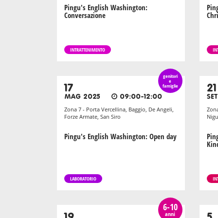
Pingu's English Washington:
Pin
Conversazione
Chr
INTRATTENIMENTO
IN
genitori
e
17
famiglie
21
MAG 2025
09:00-12:00
SE
Zona 7 - Porta Vercellina, Baggio, De Angeli,
Zona
Forze Armate, San Siro
Nigu
Pingu's English Washington: Open day
Pin
Kin
LABORATORIO
IN
6-10
anni
19
5