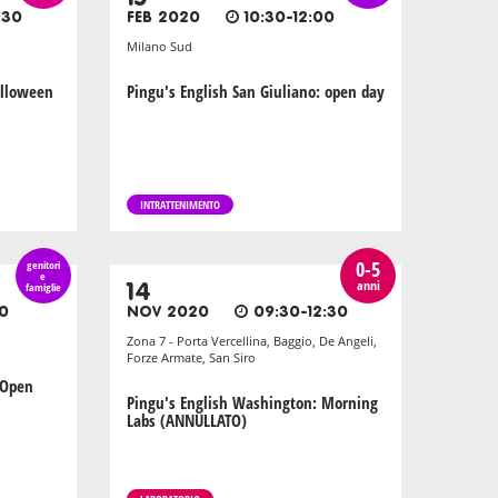
:30
FEB 2020
10:30-12:00
Milano Sud
alloween
Pingu's English San Giuliano: open day
INTRATTENIMENTO
0-5
genitori
e
anni
famiglie
14
30
NOV 2020
09:30-12:30
Zona 7 - Porta Vercellina, Baggio, De Angeli,
Forze Armate, San Siro
 Open
Pingu's English Washington: Morning
Labs (ANNULLATO)