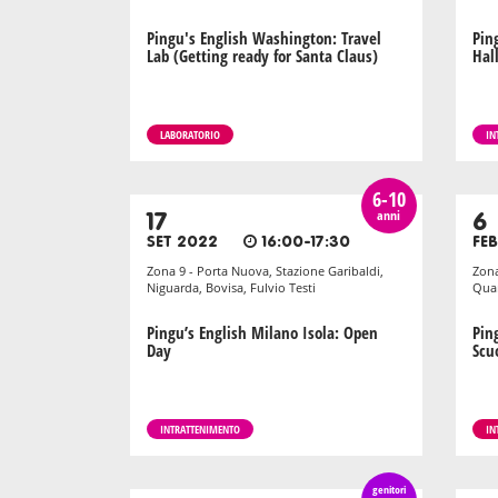
Pingu's English Washington: Travel
Pin
Lab (Getting ready for Santa Claus)
Hal
LABORATORIO
IN
6-10
anni
17
6
SET 2022
16:00-17:30
FEB
Zona 9 - Porta Nuova, Stazione Garibaldi,
Zona
Niguarda, Bovisa, Fulvio Testi
Quar
Pingu’s English Milano Isola: Open
Pin
Day
Scuo
INTRATTENIMENTO
IN
genitori