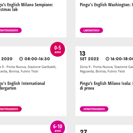
gu’s English Milano Sempione:
Pingu's English Washington:
istmas lab
TRATTENIMENTO
LABORATORIO
0-5
anni
13
T 2020
08:00-16:30
SET 2022
16:00-18:0
 9 - Porta Nuova, Stazione Garibaldi,
Zona 9 - Porta Nuova, Stazione Gar
arda, Bovisa, Fulvio Testi
Niguarda, Bovisa, Fulvio Testi
gu's English International
Pingu’s English Milano Isola: 
dergarten
di prova
TRATTENIMENTO
INTRATTENIMENTO
6-10
anni
27