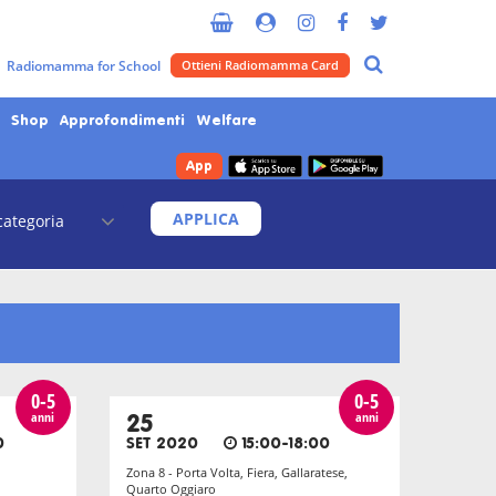
Radiomamma for School
Ottieni Radiomamma Card
Shop
Approfondimenti
Welfare
App
APPLICA
0-5
0-5
anni
anni
25
0
SET 2020
15:00-18:00
Zona 8 - Porta Volta, Fiera, Gallaratese,
Quarto Oggiaro