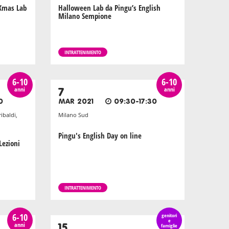
 Xmas Lab
Halloween Lab da Pingu’s English
Milano Sempione
INTRATTENIMENTO
6-10
6-10
anni
anni
7
0
MAR 2021
09:30-17:30
ibaldi,
Milano Sud
Pingu's English Day on line
Lezioni
INTRATTENIMENTO
6-10
genitori
e
anni
15
famiglie