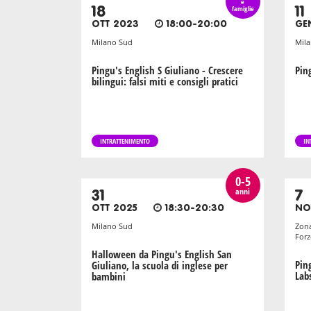
e
18
famiglie
11
OTT 2023
18:00-20:00
GE
Milano Sud
Mil
Pingu's English S Giuliano - Crescere
Pin
bilingui: falsi miti e consigli pratici
INTRATTENIMENTO
IN
0-5
anni
31
7
OTT 2025
18:30-20:30
NO
Milano Sud
Zona
Forz
Halloween da Pingu's English San
Pin
Giuliano, la scuola di inglese per
Lab
bambini