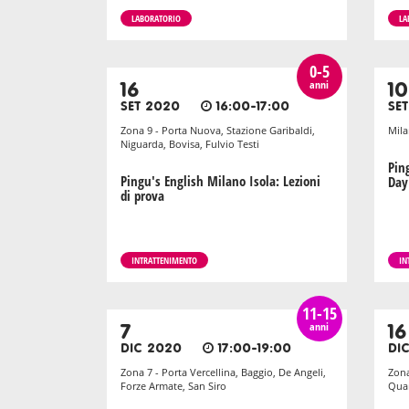
LABORATORIO
LA
0-5
anni
16
10
SET 2020
16:00-17:00
SE
Zona 9 - Porta Nuova, Stazione Garibaldi,
Mil
Niguarda, Bovisa, Fulvio Testi
Pin
Pingu's English Milano Isola: Lezioni
Day
di prova
INTRATTENIMENTO
IN
11-15
anni
7
16
DIC 2020
17:00-19:00
DI
Zona 7 - Porta Vercellina, Baggio, De Angeli,
Zona
Forze Armate, San Siro
Quar