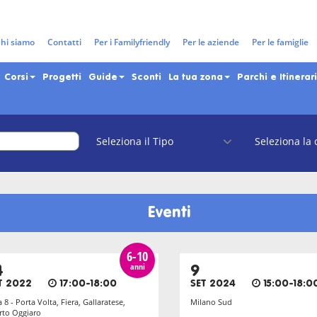
Tag: Pingu’s English
hi siamo
Contatti
Per i Familyfriendly
Per le aziende
Per le famiglie
Corsi
Progetti
Guide
Sconti
La tua zona
Parchi e Itinerari
Eventi
6-10
anni
4
9
T 2022
17:00-18:00
SET 2024
15:00-18:0
 8 - Porta Volta, Fiera, Gallaratese,
Milano Sud
to Oggiaro