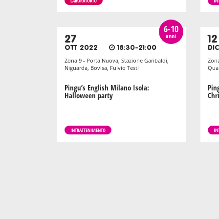
LABORATORIO
IN
6-10
anni
27
12
OTT 2022
18:30-21:00
DI
Zona 9 - Porta Nuova, Stazione Garibaldi,
Zona
Niguarda, Bovisa, Fulvio Testi
Quar
Pingu’s English Milano Isola:
Pin
Halloween party
Chr
INTRATTENIMENTO
IN
Pagination