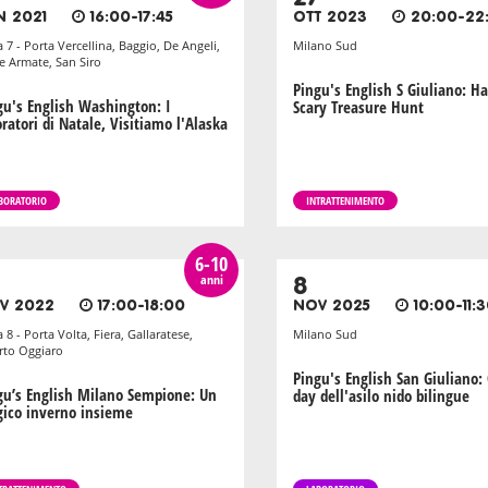
N 2021
16:00-17:45
OTT 2023
20:00-22
 7 - Porta Vercellina, Baggio, De Angeli,
Milano Sud
e Armate, San Siro
Pingu's English S Giuliano: H
gu's English Washington: I
Scary Treasure Hunt
ratori di Natale, Visitiamo l'Alaska
BORATORIO
INTRATTENIMENTO
6-10
anni
8
V 2022
17:00-18:00
NOV 2025
10:00-11:
 8 - Porta Volta, Fiera, Gallaratese,
Milano Sud
to Oggiaro
Pingu's English San Giuliano:
gu’s English Milano Sempione: Un
day dell'asilo nido bilingue
ico inverno insieme