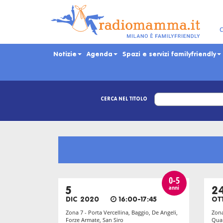
Skip
to
main
C
content
Notizie
Agenda
Spazi e servizi familyfriendly
CERCA NEL TITOLO
0-5
anni
5
2
DIC 2020
16:00-17:45
OT
Zona 7 - Porta Vercellina, Baggio, De Angeli,
Zona
Forze Armate, San Siro
Quar