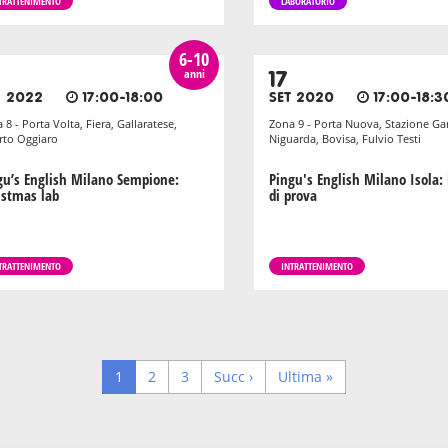
TRATTENIMENTO
LABORATORIO
6-10
anni
17
C 2022
17:00-18:00
SET 2020
17:00-18:3
 8 - Porta Volta, Fiera, Gallaratese,
Zona 9 - Porta Nuova, Stazione Gar
to Oggiaro
Niguarda, Bovisa, Fulvio Testi
gu’s English Milano Sempione:
Pingu's English Milano Isola: 
istmas lab
di prova
TRATTENIMENTO
INTRATTENIMENTO
Pagina
1
Page
2
Page
3
Next
Succ ›
Last
Ultima »
corrente
page
page