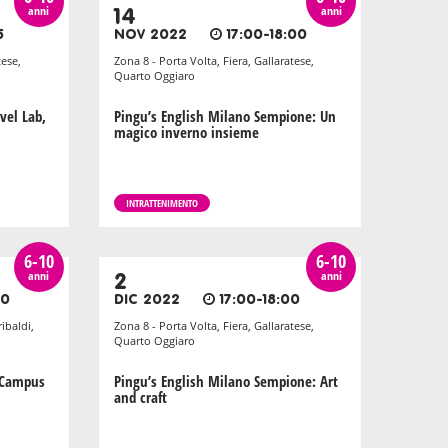
anni
anni
14
5
NOV 2022
17:00-18:00
tese,
Zona 8 - Porta Volta, Fiera, Gallaratese,
Quarto Oggiaro
vel Lab,
Pingu’s English Milano Sempione: Un
magico inverno insieme
INTRATTENIMENTO
6-10
6-10
anni
anni
2
30
DIC 2022
17:00-18:00
ibaldi,
Zona 8 - Porta Volta, Fiera, Gallaratese,
Quarto Oggiaro
: Campus
Pingu’s English Milano Sempione: Art
and craft