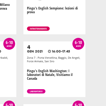
 Milano
Pingu's English Sempione: lezioni di
 prova
prova
INTRATTENIMENTO
6-10
6-10
anni
anni
4
0
GEN 2021
16:00-17:45
ibaldi,
Zona 7 - Porta Vercellina, Baggio, De Angeli,
Forze Armate, San Siro
Pingu's English Washington: I
laboratori di Natale, Visitiamo il
Canada
LABORATORIO
6-10
6-10