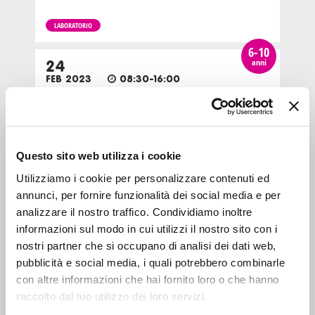
LABORATORIO
6-10
anni
24
FEB 2023
08:30-16:00
Zona 9 - Porta Nuova, Stazione Garibaldi, Niguarda, Bovisa,
Fulvio Testi
Pingu’s English Milano Sempione: Carnival Camp
Questo sito web utilizza i cookie
INTRATTENIMENTO
Utilizziamo i cookie per personalizzare contenuti ed
annunci, per fornire funzionalità dei social media e per
6-10
anni
6
analizzare il nostro traffico. Condividiamo inoltre
APR 2023
08:30-16:00
informazioni sul modo in cui utilizzi il nostro sito con i
Zona 9 - Porta Nuova, Stazione Garibaldi, Niguarda, Bovisa,
nostri partner che si occupano di analisi dei dati web,
Fulvio Testi
pubblicità e social media, i quali potrebbero combinarle
con altre informazioni che hai fornito loro o che hanno
Pingu’s English Milano Sempione: Easter Camp
raccolto dal tuo utilizzo dei loro servizi.