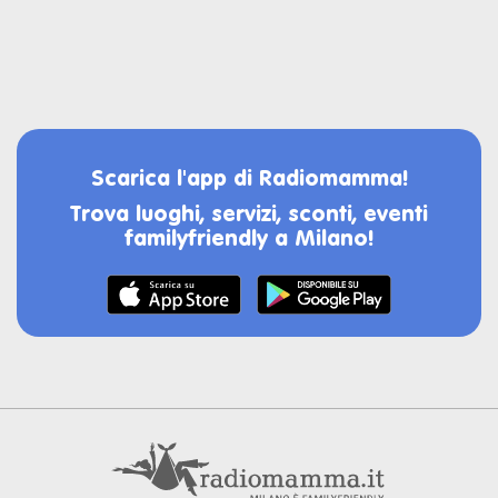
Scarica l'app di Radiomamma!
Trova luoghi, servizi, sconti, eventi
familyfriendly a Milano!