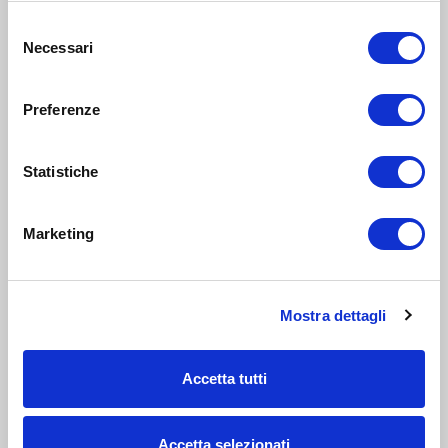
INTRATTENIMENTO
Selezione
genitori
e
Necessari
del
15
famiglie
consenso
GEN 2022
09:30-12:30
Zona 8 - Porta Volta, Fiera, Gallaratese, Quarto Oggiaro
Preferenze
Open Day Pingu's Sempione
Statistiche
INTRATTENIMENTO
6-10
Marketing
anni
7
APR 2023
08:30-16:00
Zona 9 - Porta Nuova, Stazione Garibaldi, Niguarda, Bovisa,
Fulvio Testi
Mostra dettagli
Pingu’s English Milano Sempione: Easter Camp
Accetta tutti
INTRATTENIMENTO
genitori
Accetta selezionati
e