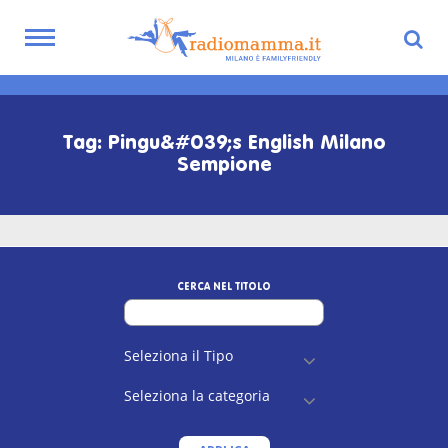
Toggle
navigation
Skip
to
main
Tag: Pingu&#039;s English Milano
content
Sempione
CERCA NEL TITOLO