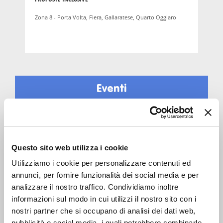
Zona 8 - Porta Volta, Fiera, Gallaratese, Quarto Oggiaro
Eventi
genitori
e
10
famiglie
DIC 2025
10:00-12:00
Zona 3 - Porta Venezia, Città Studi, Lambrate
Questo sito web utilizza i cookie
Alla Casa di quartiere Valvassori Peroni: incontri
Utilizziamo i cookie per personalizzare contenuti ed
gratuiti per genitori e caregiver
annunci, per fornire funzionalità dei social media e per
analizzare il nostro traffico. Condividiamo inoltre
LABORATORIO
informazioni sul modo in cui utilizzi il nostro sito con i
nostri partner che si occupano di analisi dei dati web,
genitori
e
famiglie
pubblicità e social media, i quali potrebbero combinarle