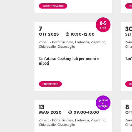
INTRATTENIMENTO
IN
0-5
anni
7
3
OTT 2023
10:30-12:00
SE
Zona 5 - Porta Ticinese, Lodovica, Vigentino,
Zona
Chiaravalle, Gratosoglio
Chia
Tan'atara: Cooking lab per nonni e
Tan
nipoti
LABORATORIO
SP
genitori
e
13
famiglie
8
MAG 2020
09:00-18:00
OT
Zona 5 - Porta Ticinese, Lodovica, Vigentino,
Zona
Chiaravalle, Gratosoglio
Chia