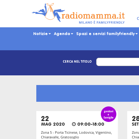
Skip
to
main
Ta
C
content
Notizie
Agenda
Spazi e servizi familyfriendly
CERCA NEL TITOLO
genitori
e
22
famiglie
2
MAG 2020
09:00-18:00
SET
Zona 5 - Porta Ticinese, Lodovica, Vigentino,
Zona
Chiaravalle, Gratosoglio
Chia