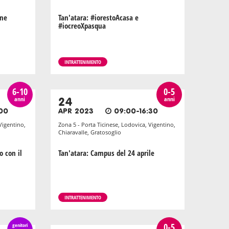
one
Tan'atara: #iorestoAcasa e
#iocreoXpasqua
INTRATTENIMENTO
6-10
0-5
anni
anni
24
:00
APR 2023
09:00-16:30
Vigentino,
Zona 5 - Porta Ticinese, Lodovica, Vigentino,
Chiaravalle, Gratosoglio
o con il
Tan'atara: Campus del 24 aprile
INTRATTENIMENTO
0-5
genitori