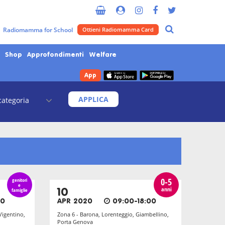
oli
Radiomamma for School
Ottieni Radiomamma Card
Shop
Approfondimenti
Welfare
App
APPLICA
0-5
genitori
e
anni
famiglie
10
00
APR 2020
09:00-18:00
Vigentino,
Zona 6 - Barona, Lorenteggio, Giambellino,
Porta Genova