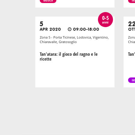
MUSICA
IN
0-5
anni
5
2
APR 2020
09:00-18:00
OT
Zona 5 - Porta Ticinese, Lodovica, Vigentino,
Zona
Chiaravalle, Gratosoglio
Chia
Tan'atara: il gioco del ragno e le
Tan
ricette
IN
Pagination