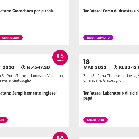
'atara: Giocodanza per piccoli
Tan'atara: Corso di disostruzi
TRATTENIMENTO
INTRATTENIMENTO
0-5
anni
18
T 2020
16:45-17:30
MAR 2023
10:30-12
 5 - Porta Ticinese, Lodovica, Vigentino,
Zona 5 - Porta Ticinese, Lodovica, 
ravalle, Gratosoglio
Chiaravalle, Gratosoglio
'atara: Semplicemente inglese!
Tan'atara: Laboratorio di ricicl
papà
ORT
LABORATORIO
0-5