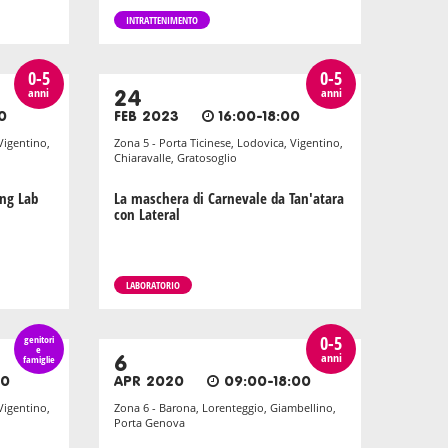
INTRATTENIMENTO
0-5
0-5
anni
anni
24
0
FEB 2023
16:00-18:00
Vigentino,
Zona 5 - Porta Ticinese, Lodovica, Vigentino,
Chiaravalle, Gratosoglio
ing Lab
La maschera di Carnevale da Tan'atara
con Lateral
LABORATORIO
0-5
genitori
e
anni
famiglie
6
00
APR 2020
09:00-18:00
Vigentino,
Zona 6 - Barona, Lorenteggio, Giambellino,
Porta Genova