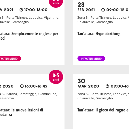
anni
23
V 2021
17:00-18:00
FEB 2021
09:00-12:0
 5 - Porta Ticinese, Lodovica, Vigentino,
Zona 5 - Porta Ticinese, Lodovica, 
ravalle, Gratosoglio
Chiaravalle, Gratosoglio
'atara: Semplicemente inglese per
Tan'atara: Hypnobirthing
ccoli
TRATTENIMENTO
INTRATTENIMENTO
0-5
anni
3
30
R 2020
16:00-16:45
MAR 2020
09:00-18
 6 - Barona, Lorenteggio, Giambellino,
Zona 5 - Porta Ticinese, Lodovica, 
ta Genova
Chiaravalle, Gratosoglio
atara: le nuove lezioni di
Tan'atara: il gioco del ragno e
codanza