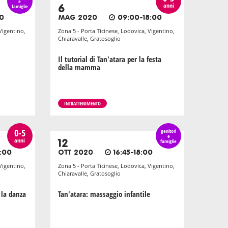
e
anni
famiglie
6
0
MAG 2020
09:00-18:00
Vigentino,
Zona 5 - Porta Ticinese, Lodovica, Vigentino,
Chiaravalle, Gratosoglio
Il tutorial di Tan'atara per la festa
della mamma
INTRATTENIMENTO
0-5
genitori
e
anni
12
famiglie
:00
OTT 2020
16:45-18:00
Vigentino,
Zona 5 - Porta Ticinese, Lodovica, Vigentino,
Chiaravalle, Gratosoglio
 la danza
Tan'atara: massaggio infantile