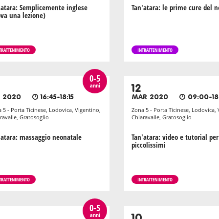
'atara: Semplicemente inglese
Tan'atara: le prime cure del 
ova una lezione)
TRATTENIMENTO
INTRATTENIMENTO
0-5
anni
12
B 2020
16:45-18:15
MAR 2020
09:00-18
 5 - Porta Ticinese, Lodovica, Vigentino,
Zona 5 - Porta Ticinese, Lodovica, 
ravalle, Gratosoglio
Chiaravalle, Gratosoglio
'atara: massaggio neonatale
Tan'atara: video e tutorial per
piccolissimi
TRATTENIMENTO
INTRATTENIMENTO
0-5
anni
10