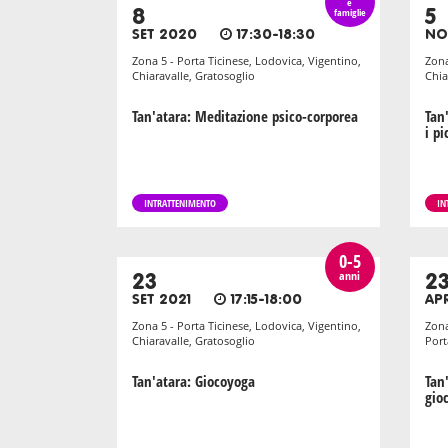
e
8
famiglie
5
SET 2020
17:30-18:30
NO
Zona 5 - Porta Ticinese, Lodovica, Vigentino,
Zona
Chiaravalle, Gratosoglio
Chia
Tan'atara: Meditazione psico-corporea
Tan
i pi
INTRATTENIMENTO
IN
0-5
anni
23
2
SET 2021
17:15-18:00
AP
Zona 5 - Porta Ticinese, Lodovica, Vigentino,
Zona
Chiaravalle, Gratosoglio
Por
Tan'atara: Giocoyoga
Tan'
gio