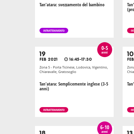
Tan'atara: svezzamento del bambino
Tan
(pr
INTRATTENIMENTO
IN
0-5
anni
19
10
FEB 2021
16:45-17:30
FE
Zona 5 - Porta Ticinese, Lodovica, Vigentino,
Zona
Chiaravalle, Gratosoglio
Chia
Tan'atara: Semplicemente inglese (3-5
Tan
anni)
INTRATTENIMENTO
IN
6-10
anni
18
13