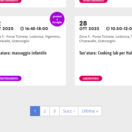
TRATTENIMENTO
INTRATTENIMENTO
genitori
e
2
famiglie
28
T 2020
16:45-18:00
OTT 2023
10:30-12:
 5 - Porta Ticinese, Lodovica, Vigentino,
Zona 5 - Porta Ticinese, Lodovica, 
ravalle, Gratosoglio
Chiaravalle, Gratosoglio
'atara: massaggio infantile
Tan'atara: Cooking lab per H
TRATTENIMENTO
LABORATORIO
Pagina
1
Page
2
Page
3
Next
Succ ›
Last
Ultima »
corrente
page
page