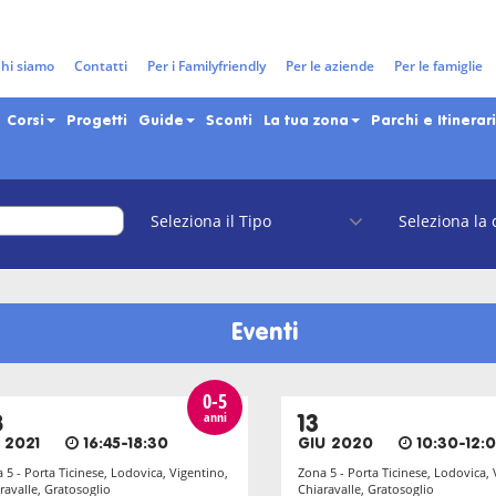
g: Tan&#039;atara Spazio Cucci
hi siamo
Contatti
Per i Familyfriendly
Per le aziende
Per le famiglie
Corsi
Progetti
Guide
Sconti
La tua zona
Parchi e Itinerari
Eventi
0-5
anni
8
13
 2021
16:45-18:30
GIU 2020
10:30-12:
 5 - Porta Ticinese, Lodovica, Vigentino,
Zona 5 - Porta Ticinese, Lodovica, 
ravalle, Gratosoglio
Chiaravalle, Gratosoglio