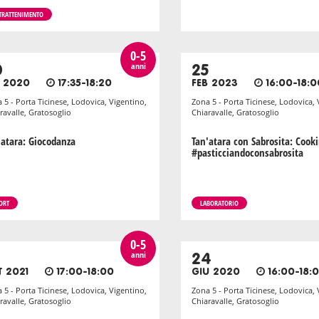
TRATTENIMENTO
0-5
anni
0
25
T 2020
17:35-18:20
FEB 2023
16:00-18:0
 5 - Porta Ticinese, Lodovica, Vigentino,
Zona 5 - Porta Ticinese, Lodovica, 
ravalle, Gratosoglio
Chiaravalle, Gratosoglio
'atara: Giocodanza
Tan'atara con Sabrosita: Cook
#pasticciandoconsabrosita
ORT
LABORATORIO
0-5
anni
24
T 2021
17:00-18:00
GIU 2020
16:00-18:
 5 - Porta Ticinese, Lodovica, Vigentino,
Zona 5 - Porta Ticinese, Lodovica, 
ravalle, Gratosoglio
Chiaravalle, Gratosoglio