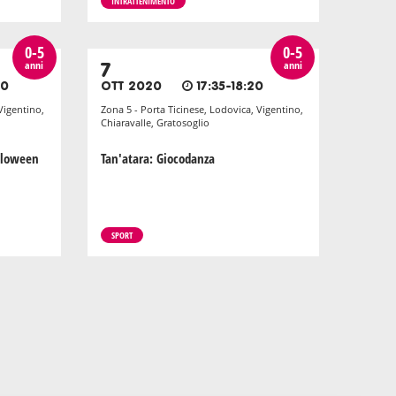
INTRATTENIMENTO
0-5
0-5
anni
anni
7
00
OTT 2020
17:35-18:20
Vigentino,
Zona 5 - Porta Ticinese, Lodovica, Vigentino,
Chiaravalle, Gratosoglio
alloween
Tan'atara: Giocodanza
SPORT