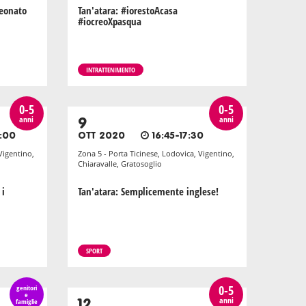
neonato
Tan'atara: #iorestoAcasa
#iocreoXpasqua
INTRATTENIMENTO
0-5
0-5
anni
anni
9
:00
OTT 2020
16:45-17:30
Vigentino,
Zona 5 - Porta Ticinese, Lodovica, Vigentino,
Chiaravalle, Gratosoglio
 i
Tan'atara: Semplicemente inglese!
SPORT
0-5
genitori
e
anni
famiglie
12