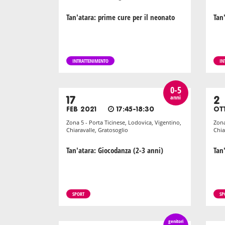
Tan'atara: prime cure per il neonato
Tan
INTRATTENIMENTO
IN
0-5
anni
17
2
FEB 2021
17:45-18:30
OT
Zona 5 - Porta Ticinese, Lodovica, Vigentino,
Zona
Chiaravalle, Gratosoglio
Chia
Tan'atara: Giocodanza (2-3 anni)
Tan
SPORT
SP
genitori