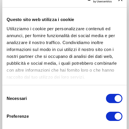
Primavera ai Bagni Misteriosi
Questo sito web utilizza i cookie
LABORATORIO
Utilizziamo i cookie per personalizzare contenuti ed
0-5
annunci, per fornire funzionalità dei social media e per
anni
6
analizzare il nostro traffico. Condividiamo inoltre
NOV 2018
16:30-17:15
informazioni sul modo in cui utilizzi il nostro sito con i
Zona 4 - Porta Vittoria, Porta Romana, Forlanini, Monlué,
nostri partner che si occupano di analisi dei dati web,
Rogoredo, Corvetto
pubblicità e social media, i quali potrebbero combinarle
Teatro Franco parenti: corso di teatro baby
con altre informazioni che hai fornito loro o che hanno
raccolto dal tuo utilizzo dei loro servizi.
LABORATORIO
Selezione
6-10
Necessari
anni
del
15
MAG 2021
11:00-18:00
consenso
Zona 4 - Porta Vittoria, Porta Romana, Forlanini, Monlué,
Preferenze
Rogoredo, Corvetto