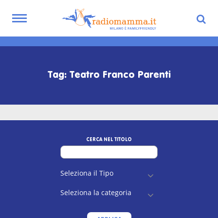
Toggle
navigation
Skip
to
main
Tag: Teatro Franco Parenti
content
CERCA NEL TITOLO