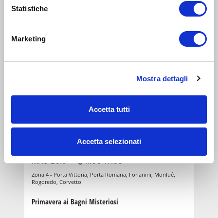
Teatro Franco Parenti: Si comincia dai bambini!
Statistiche
TEATRO
Marketing
0-5
anni
22
DIC 2025
16:00-17:00
Zona 4 - Porta Vittoria, Porta Romana, Forlanini, Monlué,
Mostra dettagli
Rogoredo, Corvetto
Al Teatro Franco Parenti: Concerto in Si Be-Bolle
Accetta tutti
TEATRO
Accetta selezionati
0-5
anni
12
MAG 2018
11:00-19:00
Zona 4 - Porta Vittoria, Porta Romana, Forlanini, Monlué,
Rogoredo, Corvetto
Primavera ai Bagni Misteriosi