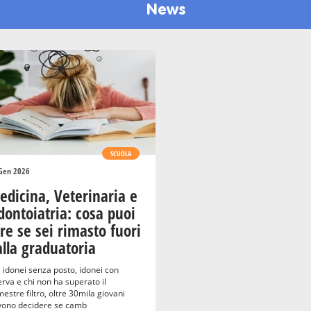
News
SCUOLA
Gen 2026
edicina, Veterinaria e
dontoiatria: cosa puoi
re se sei rimasto fuori
lla graduatoria
 idonei senza posto, idonei con
erva e chi non ha superato il
estre filtro, oltre 30mila giovani
vono decidere se camb