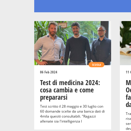
SCUOLA
06 Feb 2024
11 
Test di medicina 2024:
M
cosa cambia e come
O
prepararsi
fa
da
Test scritto il 28 maggio e 30 luglio con
60 domande scelte da una banca dati di
Tra
4mila quesiti consultabili. "Ragazzi
ris
allenate sia l'intelligenza l
sem
de