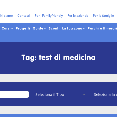
hi siamo
Contatti
Per i Familyfriendly
Per le aziende
Per le famiglie
Corsi
Progetti
Guide
Sconti
La tua zona
Parchi e Itinerari
Tag: test di medicina