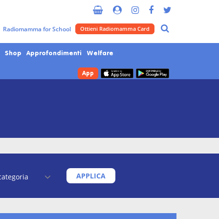
Radiomamma for School
Ottieni Radiomamma Card
Shop
Approfondimenti
Welfare
App
APPLICA