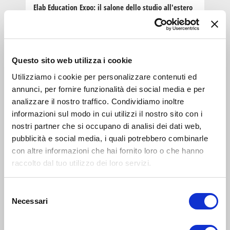
Elab Education Expo: il salone dello studio all'estero
LABORATORIO
+60
anni
Questo sito web utilizza i cookie
31
MAR 2025
15:00-17:00
Utilizziamo i cookie per personalizzare contenuti ed
Zona 4 - Porta Vittoria, Porta Romana, Forlanini, Monlué,
annunci, per fornire funzionalità dei social media e per
Rogoredo, Corvetto
analizzare il nostro traffico. Condividiamo inoltre
Attività per Over60 in Municipio 4: Università della
informazioni sul modo in cui utilizzi il nostro sito con i
terza età
nostri partner che si occupano di analisi dei dati web,
pubblicità e social media, i quali potrebbero combinarle
LABORATORIO
con altre informazioni che hai fornito loro o che hanno
raccolto dal tuo utilizzo dei loro servizi.
genitori
e
10
famiglie
GEN 2024
17:00-18:00
Selezione
Zona 1 - Centro storico
Necessari
del
consenso
Elab: webinar sulle università in Olanda