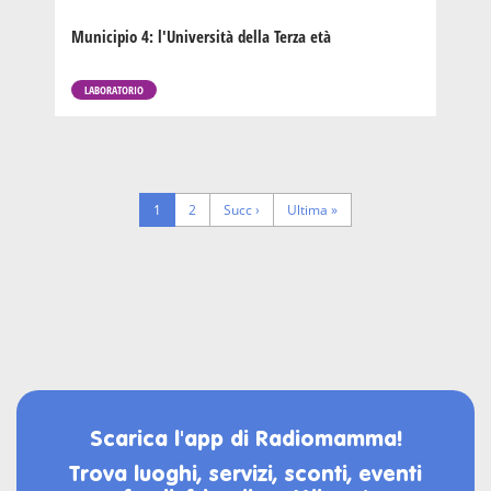
Municipio 4: l'Università della Terza età
LABORATORIO
Pagination
Pagina
1
Page
2
Next
Succ ›
Last
Ultima »
corrente
page
page
Scarica l'app di Radiomamma!
Trova luoghi, servizi, sconti, eventi