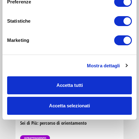
Preferenze
INTRATTENIMENTO
genitori
Statistiche
e
3
famiglie
GIU 2021
17:00-19:00
Marketing
Zona 4 - Porta Vittoria, Porta Romana, Forlanini, Monlué,
Rogoredo, Corvetto
MatemUpper: Webinar gratuiti su lauree
umanistiche
Mostra dettagli
INTRATTENIMENTO
Accetta tutti
genitori
e
8
famiglie
MAG 2021
15:00-17:00
Accetta selezionati
Zona 3 - Porta Venezia, Città Studi, Lambrate
Sei di Più: percorso di orientamento
INTRATTENIMENTO