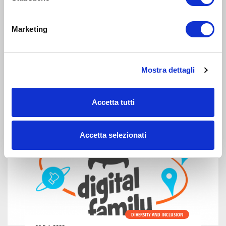
DIVERSITY AND INCLUSION
12 Mar 2020
Marketing
Videogiochi che ti aiutano a
capire e ad affrontare il
coronavirus
Mostra dettagli
Con Plague Inc, Pandemic e Two Point Hospital
Accetta tutti
Accetta selezionati
DIVERSITY AND INCLUSION