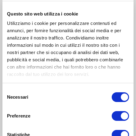
Centro Commerciale Fiordaliso: Esports Week
Questo sito web utilizza i cookie
Utilizziamo i cookie per personalizzare contenuti ed
INTRATTENIMENTO
annunci, per fornire funzionalità dei social media e per
analizzare il nostro traffico. Condividiamo inoltre
informazioni sul modo in cui utilizzi il nostro sito con i
nostri partner che si occupano di analisi dei dati web,
News
pubblicità e social media, i quali potrebbero combinarle
con altre informazioni che hai fornito loro o che hanno
raccolto dal tuo utilizzo dei loro servizi.
Selezione
Necessari
del
consenso
Preferenze
Statistiche