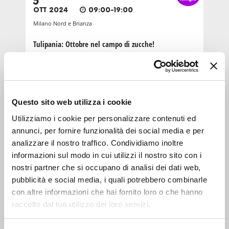
5
OTT 2024
09:00-19:00
Milano Nord e Brianza
Tulipania: Ottobre nel campo di zucche!
INTRATTENIMENTO
genitori
e
26
famiglie
Questo sito web utilizza i cookie
OTT 2025
10:00-18:00
Utilizziamo i cookie per personalizzare contenuti ed
Milano Nord e Brianza
annunci, per fornire funzionalità dei social media e per
Campo di zucche e laboratorio di intaglio alla
analizzare il nostro traffico. Condividiamo inoltre
Bottega Agricola
informazioni sul modo in cui utilizzi il nostro sito con i
nostri partner che si occupano di analisi dei dati web,
INTRATTENIMENTO
pubblicità e social media, i quali potrebbero combinarle
con altre informazioni che hai fornito loro o che hanno
genitori
e
25
famiglie
raccolto dal tuo utilizzo dei loro servizi.
SET 2022
10:30-19:30
Milano Sud