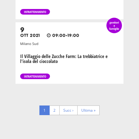
INTRATTENIMENTO
genitori
e
9
famiglie
OTT 2021
09:00-19:00
Milano Sud
Il Villaggio delle Zucche Farm: La trebbiatrice e
l'isola del cioccolato
INTRATTENIMENTO
Pagination
Pagina
1
Page
2
Next
Succ ›
Last
Ultima »
corrente
page
page