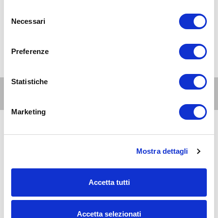
Selezione
Necessari
del
consenso
Preferenze
Statistiche
Altri eventi per questa età
Marketing
8
0-5
AUG 2026
11:00-20:00
anni
Mostra dettagli
Milano Nord e Brianza
L'area bambini al centro commerciale Carosello:
Giocarosello
Accetta tutti
9
0-5
Accetta selezionati
AUG 2026
10:00-19:00