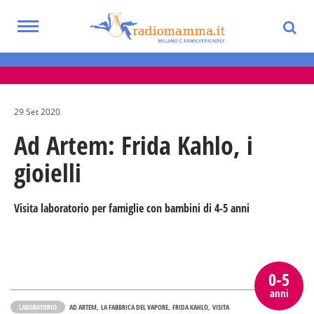
Skip
to
Toggle
main
Eventi per bambini, ragazzi e adolescenti
navigation
content
nella Città Metropolitana di Milano
29 Set 2020
Ad Artem: Frida Kahlo, i
gioielli
Visita laboratorio per famiglie con bambini di 4-5 anni
0-5
anni
LABORATORIO
AD ARTEM
LA FABBRICA DEL VAPORE
FRIDA KAHLO
VISITA