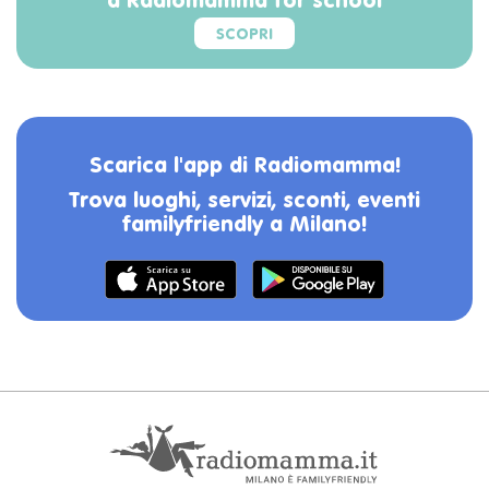
a Radiomamma for school
SCOPRI
Scarica l'app di Radiomamma!
Trova luoghi, servizi, sconti, eventi
familyfriendly a Milano!