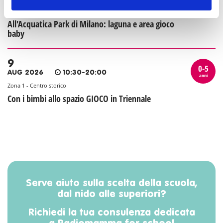
anni
Zona 7 - Porta Vercellina, Baggio, De Angeli, Forze Armate, San Siro
All'Acquatica Park di Milano: laguna e area gioco
baby
9
0-5
AUG 2026
10:30-20:00
anni
Zona 1 - Centro storico
Con i bimbi allo spazio GIOCO in Triennale
Serve aiuto sulla scelta della scuola,
dal nido alle superiori?
Richiedi la tua consulenza dedicata