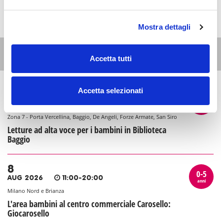
Mostra dettagli
Altri eventi per questa età
Accetta tutti
Accetta selezionati
7
0-5
AUG 2026
17:00-18:30
anni
Zona 7 - Porta Vercellina, Baggio, De Angeli, Forze Armate, San Siro
Letture ad alta voce per i bambini in Biblioteca
Baggio
8
0-5
AUG 2026
11:00-20:00
anni
Milano Nord e Brianza
L'area bambini al centro commerciale Carosello:
Giocarosello