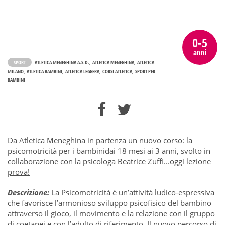
0-5
anni
SPORT
ATLETICA MENEGHINA A.S.D.
ATLETICA MENEGHINA
ATLETICA
MILANO
ATLETICA BAMBINI
ATLETICA LEGGERA
CORSI ATLETICA
SPORT PER
BAMBINI
Da Atletica Meneghina in partenza un nuovo corso: la
psicomotricità per i bambinidai 18 mesi ai 3 anni, svolto in
collaborazione con la psicologa Beatrice Zuffi...
oggi lezione
prova!
Descrizione
:
La Psicomotricità è un’attività ludico-espressiva
che favorisce l’armonioso sviluppo psicofisico del bambino
attraverso il gioco, il movimento e la relazione con il gruppo
di coetanei e con l’adulto di riferimento. Il nuovo percorso di