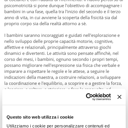
psicomotricità si pone dunque l'obiettivo di accompagnare i
bambini in una fase, quella tra l'inizio del secondo e il terzo
anno di vita, in cui avviene la scoperta della fisicità sia dal
proprio corpo sia della realtà attorno a sè.
I bambini saranno incoraggiati e guidati nell'esplorazione e
nello sviluppo delle proprie capacità motorie, cognitive,
affettive e relazionali, principalmente attraverso giochi
dinamici e divertenti. Le attività sono pensate affinchè, nel
corso dei mesi, i bambini, ognuno secondo i propri tempi,
possano migliorare nell'espressione sia fisica che verbale e
imparare a rispettare le regole e le attese, a seguire le
indicazioni della maestra, a costruire relazioni, a sviluppare
la coordinazione e l'equilibrio, a scoprire e a gestire la forza,
a lanciare, a saltare, a strisciare, a fare le capovolte, ad
affrontare paure e altre emozioni, a collaborare e a
partecipare a giochi simbolici interagendo con i coetanei.​
Questo sito web utilizza i cookie
Utilizziamo i cookie per personalizzare contenuti ed