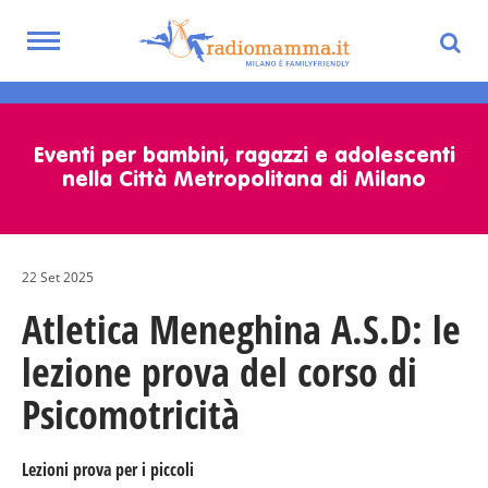
Toggle
navigation
Skip
to
main
Eventi per bambini, ragazzi e adolescenti
content
nella Città Metropolitana di Milano
22 Set 2025
Atletica Meneghina A.S.D: le
lezione prova del corso di
Psicomotricità
Lezioni prova per i piccoli