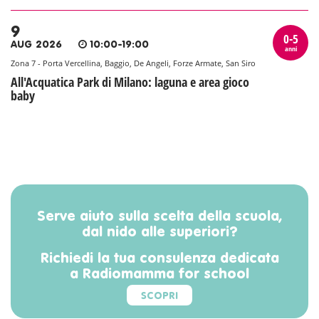
9
0-5
AUG 2026
10:00-19:00
anni
Zona 7 - Porta Vercellina, Baggio, De Angeli, Forze Armate, San Siro
All'Acquatica Park di Milano: laguna e area gioco
baby
Serve aiuto sulla scelta della scuola,
dal nido alle superiori?
Richiedi la tua consulenza dedicata
a Radiomamma for school
SCOPRI