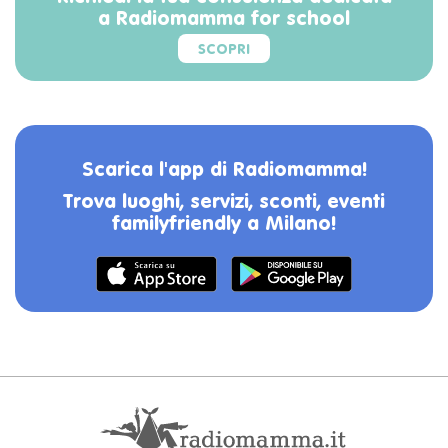
a Radiomamma for school
SCOPRI
Scarica l'app di Radiomamma!
Trova luoghi, servizi, sconti, eventi
familyfriendly a Milano!