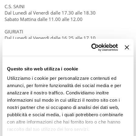
C.S. SAINI
Dal Lunedì al Venerdì dalle 17.30 alle 18.30
Sabato Mattina dalle 11.00 alle 12.00
GIURIATI
Dal Lunedì al Venerdì dalle 16.25 alle 17.10
Dal Lunedì al Venerdì dalle 17.10 alle 18.10
​SABIN (MILANO 2 - SEGRATE)
Giovedì dalle 17.00 alle 18.00
Questo sito web utilizza i cookie
In parallelo
Utilizziamo i cookie per personalizzare contenuti ed
CORSO AtleticMam & Dad: attività dedicata alle
annunci, per fornire funzionalità dei social media e per
mamme/papà/tate che aspettano i bimbi durante la lezione.
analizzare il nostro traffico. Condividiamo inoltre
Attività di fitness generale, tonificazione e aerobica adatta a
informazioni sul modo in cui utilizzi il nostro sito con i
tutti durante l'ora di attività dei bimbi al Parco Sempione
(Arena) e C.S. Saini.
nostri partner che si occupano di analisi dei dati web,
pubblicità e social media, i quali potrebbero combinarle
Qui trovate i corsi per tutte le età e nelle diverse giornate.
con altre informazioni che hai fornito loro o che hanno
raccolto dal tuo utilizzo dei loro servizi.
Tutte le informazioni nella guida ai corsi di Radiomamma.