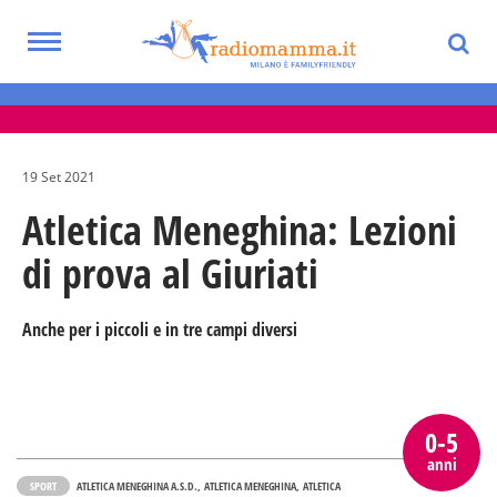
Skip
to
Toggle
main
Eventi per bambini, ragazzi e adolescenti
navigation
content
nella Città Metropolitana di Milano
19 Set 2021
Atletica Meneghina: Lezioni
di prova al Giuriati
Anche per i piccoli e in tre campi diversi
0-5
anni
SPORT
ATLETICA MENEGHINA A.S.D.
ATLETICA MENEGHINA
ATLETICA