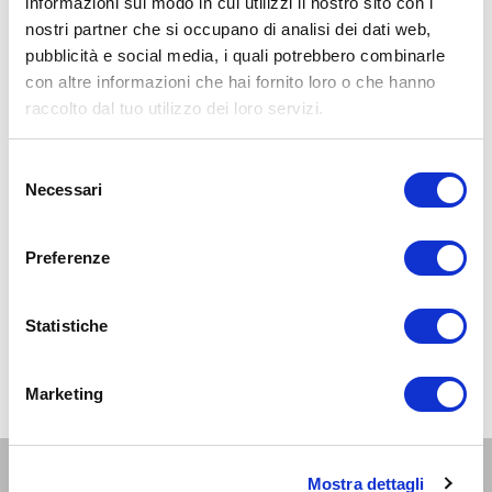
informazioni sul modo in cui utilizzi il nostro sito con i
nostri partner che si occupano di analisi dei dati web,
pubblicità e social media, i quali potrebbero combinarle
con altre informazioni che hai fornito loro o che hanno
raccolto dal tuo utilizzo dei loro servizi.
Selezione
Necessari
del
consenso
Preferenze
Statistiche
Marketing
Altri eventi per questa età
Mostra dettagli