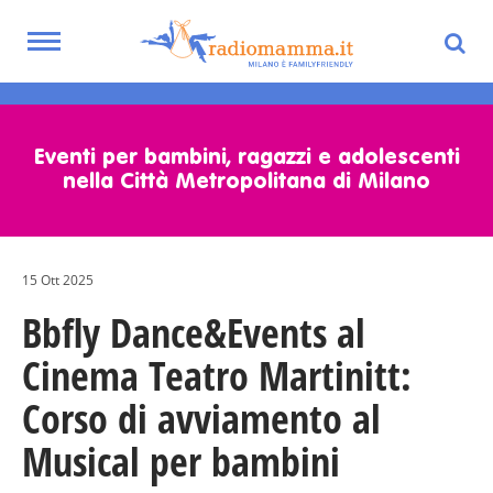
Toggle
navigation
Skip
to
main
Eventi per bambini, ragazzi e adolescenti
content
nella Città Metropolitana di Milano
15 Ott 2025
Bbfly Dance&Events al
Cinema Teatro Martinitt:
Corso di avviamento al
Musical per bambini