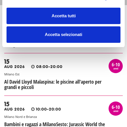
Accetta tutti
13
6-10
AUG 2026
21:00-23:00
anni
Zona 1 - Centro storico
Accetta selezionati
La storia infinita: cinema all'aperto per bambini e
famiglie con Estate al Castello
15
6-10
AUG 2026
08:00-20:00
anni
Milano Est
Al David Lloyd Malaspina: le piscine all'aperto per
grandi e piccoli
15
6-10
AUG 2026
10:00-20:00
anni
Milano Nord e Brianza
Bambini e ragazzi a MilanoSesto: Jurassic World the