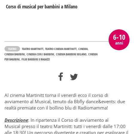
Corso di musical per bambini a Milano
6-10
anni
TEATRO
TEATRO MARTINITT
TEATRO CINEMA MARTINITT
CINEMA
CINEMA BAMBINI
CINEMA CON I BAMBINI
CINEMA BAMBINI MILANO
CINEMA
PER BAMBINI
FILM BAMBINI E RAGAZZI
Al cinema Martinitt torna il venerdì ecco il corso di
avviamento al Musical, tenuto da Bbfly dance&events: due
realtà premiate con il bollino blu di Radiomamma!
Descrizione
: In ripartenza il Corso di avviamento al
Musical presso il teatro Martinitt: tutti i venerdì dalle 17:00
alle 18:30! Un percorso divertente e creativo per esplorare il