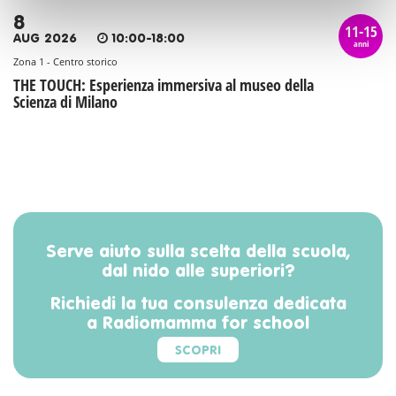
8
11-15
AUG 2026
10:00-18:00
anni
Zona 1 - Centro storico
THE TOUCH: Esperienza immersiva al museo della
Scienza di Milano
Serve aiuto sulla scelta della scuola,
dal nido alle superiori?
Richiedi la tua consulenza dedicata
a Radiomamma for school
SCOPRI