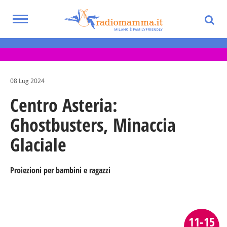
Skip
to
Toggle
main
Eventi per bambini, ragazzi e adolescenti
navigation
content
nella Città Metropolitana di Milano
08 Lug 2024
Centro Asteria:
Ghostbusters, Minaccia
Glaciale
Proiezioni per bambini e ragazzi
11-15