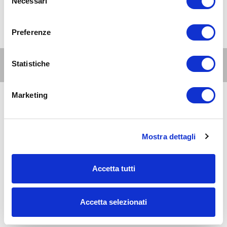
Necessari
del
consenso
Preferenze
Altri eventi per questa età
Statistiche
Marketing
8
11-15
AUG 2026
10:00-21:00
anni
Zona 3 - Porta Venezia, Città Studi, Lambrate
Mostra dettagli
Tuffi agli impianti di Milano Sport
Accetta tutti
8
11-15
AUG 2026
10:00-20:00
anni
Milano Nord e Brianza
Accetta selezionati
Jurassic World the experience a MilanoSesto