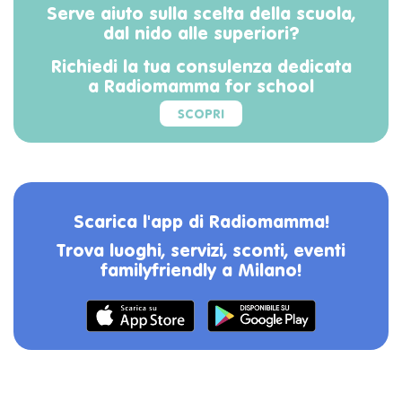
Serve aiuto sulla scelta della scuola,
dal nido alle superiori?
Richiedi la tua consulenza dedicata
a Radiomamma for school
SCOPRI
Scarica l'app di Radiomamma!
Trova luoghi, servizi, sconti, eventi
familyfriendly a Milano!