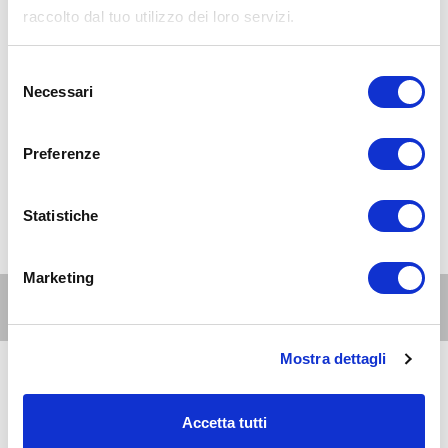
raccolto dal tuo utilizzo dei loro servizi.
Selezione
Necessari
del
consenso
Preferenze
Statistiche
Marketing
Altri eventi per questa età
Mostra dettagli
6
6-10
AUG 2026
21:00-23:00
anni
Accetta tutti
Zona 1 - Centro storico