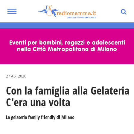
Toggle
navigation
Skip
to
main
Eventi per bambini, ragazzi e adolescenti
content
nella Città Metropolitana di Milano
27 Apr 2026
Con la famiglia alla Gelateria
C'era una volta
La gelateria family friendly di Milano