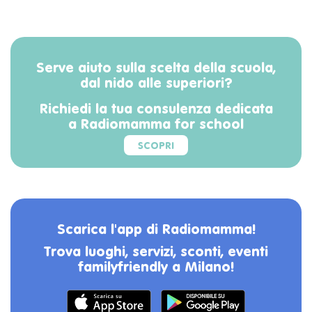
Serve aiuto sulla scelta della scuola,
dal nido alle superiori?
Richiedi la tua consulenza dedicata
a Radiomamma for school
SCOPRI
Scarica l'app di Radiomamma!
Trova luoghi, servizi, sconti, eventi
familyfriendly a Milano!