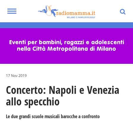
Toggle
navigation
Skip
to
main
Eventi per bambini, ragazzi e adolescenti
content
nella Città Metropolitana di Milano
17 Nov 2019
Concerto: Napoli e Venezia
allo specchio
Le due grandi scuole musicali barocche a confronto