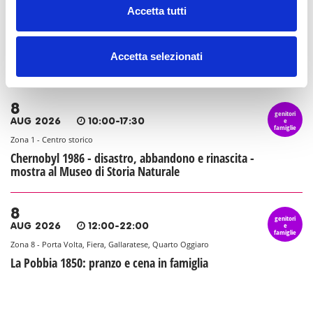
8
genitori
Accetta tutti
e
AUG 2026
07:30-23:30
famiglie
Zona 1 - Centro storico
La Conca social bar: aperitivi e cene a misura di
Accetta selezionati
famiglia
8
genitori
e
AUG 2026
10:00-17:30
famiglie
Zona 1 - Centro storico
Chernobyl 1986 - disastro, abbandono e rinascita -
mostra al Museo di Storia Naturale
8
genitori
e
AUG 2026
12:00-22:00
famiglie
Zona 8 - Porta Volta, Fiera, Gallaratese, Quarto Oggiaro
La Pobbia 1850: pranzo e cena in famiglia