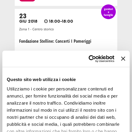
genitori
e
23
famiglie
GIU 2018
18:00-18:00
Zona 1 - Centro storico
Fondazione Stelline: Concerti I Pomeriggi
MUSICA
genitori
e
18
famiglie
MAG 2019
10:00-18:00
Questo sito web utilizza i cookie
Zona 1 - Centro storico
Utilizziamo i cookie per personalizzare contenuti ed
annunci, per fornire funzionalità dei social media e per
Piano City 2019
analizzare il nostro traffico. Condividiamo inoltre
informazioni sul modo in cui utilizzi il nostro sito con i
MUSICA
nostri partner che si occupano di analisi dei dati web,
6-10
pubblicità e social media, i quali potrebbero combinarle
anni
18
con altre informazioni che hai fornito loro o che hanno