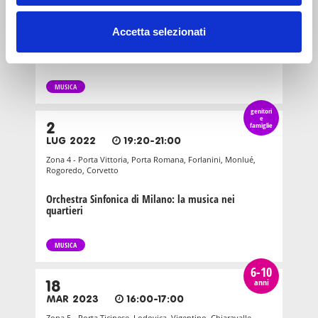
LUG 2018
18:00-18:00
Zona 1 - Centro storico
Accetta selezionati
Fondazione Stelline: Concerti per famiglie
MUSICA
genitori
e
2
famiglie
LUG 2022
19:20-21:00
Zona 4 - Porta Vittoria, Porta Romana, Forlanini, Monlué,
Rogoredo, Corvetto
Orchestra Sinfonica di Milano: la musica nei
quartieri
MUSICA
6-10
anni
18
MAR 2023
16:00-17:00
Zona 5 - Porta Ticinese, Lodovica, Vigentino, Chiaravalle,