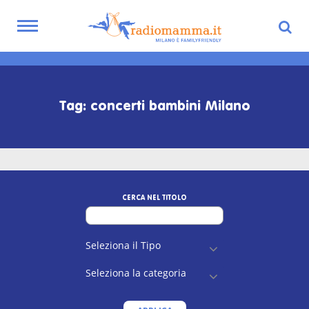
Toggle
navigation
Skip
to
main
Tag: concerti bambini Milano
content
CERCA NEL TITOLO