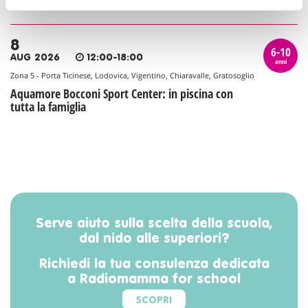
Estate 2026 al lido di Segrate
8
6-10
AUG 2026
12:00-18:00
anni
Zona 5 - Porta Ticinese, Lodovica, Vigentino, Chiaravalle, Gratosoglio
Aquamore Bocconi Sport Center: in piscina con
tutta la famiglia
Serve aiuto sulla scelta della scuola,
dal nido alle superiori?
Richiedi la tua consulenza dedicata
a Radiomamma for school
SCOPRI