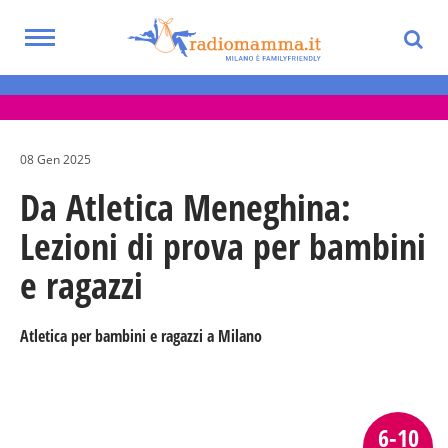
Skip
to
Toggle
main
Eventi per bambini, ragazzi e adolescenti
navigation
content
nella Città Metropolitana di Milano
08 Gen 2025
Da Atletica Meneghina:
Lezioni di prova per bambini
e ragazzi
Atletica per bambini e ragazzi a Milano
6-10