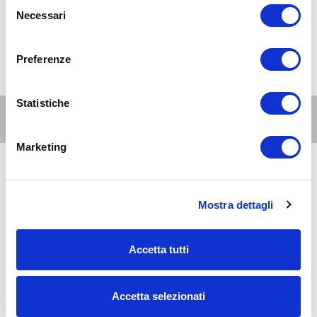
Selezione
Necessari
del
consenso
Preferenze
Statistiche
Altri eventi per questa età
Marketing
8
6-10
AUG 2026
08:00-20:00
anni
Mostra dettagli
Milano Est
Al David Lloyd Malaspina: le piscine all'aperto
Accetta tutti
8
6-10
AUG 2026
09:00-20:00
anni
Accetta selezionati
Milano Est