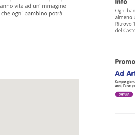
Info
aranno vita ad un’immagine
Ogni ba
te che ogni bambino potrà
almeno 
Ritrovo 1
del Caste
Promo
Ad Ar
Campus giornal
anni, l’arte p
CULTURA