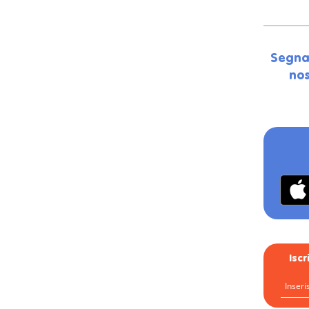
Segna
nos
Isc