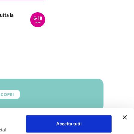
utta la
6-10
anni
SCOPRI
Accetta tutti
ial