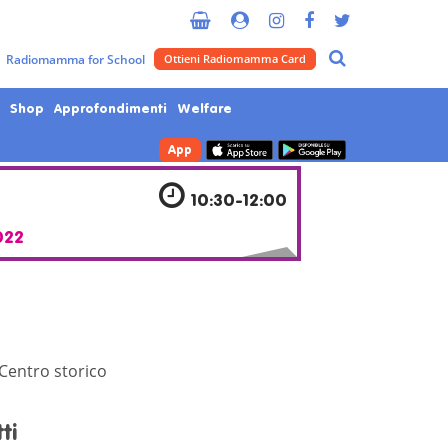
Metropolitana di Milano
Radiomamma for School
Ottieni Radiomamma Card
Shop
Approfondimenti
Welfare
App
10:30-12:00
022
 Centro storico
ti