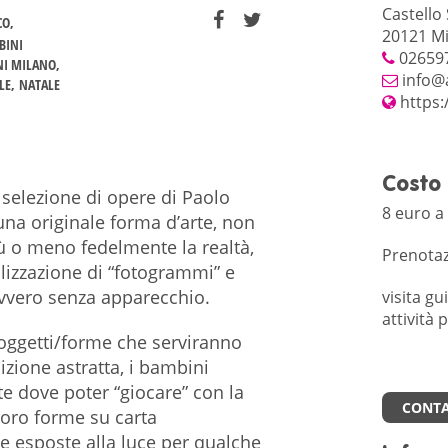
Castello
CO
20121 Mi
BINI
02659
NI MILANO
info@
LE
NATALE
https:
Costo
elezione di opere di Paolo
8 euro a
 una originale forma d’arte, non
iù o meno fedelmente la realtà,
Prenotaz
lizzazione di “fotogrammi” e
ovvero senza apparecchio.
visita g
attività 
 oggetti/forme che serviranno
zione astratta, i bambini
te dove poter “giocare” con la
CONTA
loro forme su carta
le esposte alla luce per qualche