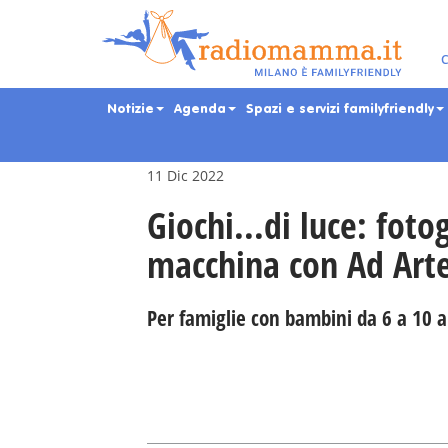
Skip
to
main
Eventi per bambini, ra
C
content
Notizie
Agenda
Spazi e servizi familyfriendly
11 Dic 2022
Giochi...di luce: fot
macchina con Ad Ar
Per famiglie con bambini da 6 a 10 