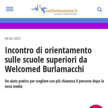
Skip
to
Toggle
main
Eventi per bambini, ragazzi e adolescenti
navigation
content
nella Città Metropolitana di Milano
08 Dic 2025
Incontro di orientamento
sulle scuole superiori da
Welcomed Burlamacchi
Un aiuto pratico per scegliere con più chiarezza il percorso dopo la
terza media