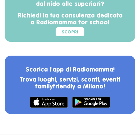
dal nido alle superiori?
Richiedi la tua consulenza dedicata
a Radiomamma for school
SCOPRI
Scarica l'app di Radiomamma!
Trova luoghi, servizi, sconti, eventi
familyfriendly a Milano!