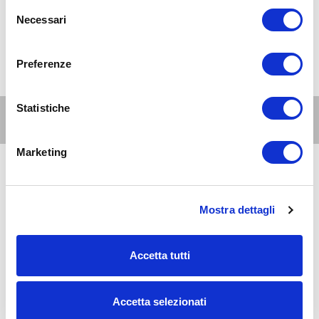
Selezione
Necessari
del
consenso
Preferenze
Statistiche
Altri eventi per questa età
Marketing
9
6-10
AUG 2026
09:00-20:00
anni
Mostra dettagli
Zona 9 - Porta Nuova, Stazione Garibaldi, Niguarda, Bovisa, Fulvio
Testi
Con i bambini al Museum of Senses Milano
Accetta tutti
9
6-10
AUG 2026
10:00-19:00
anni
Accetta selezionati
Milano Est