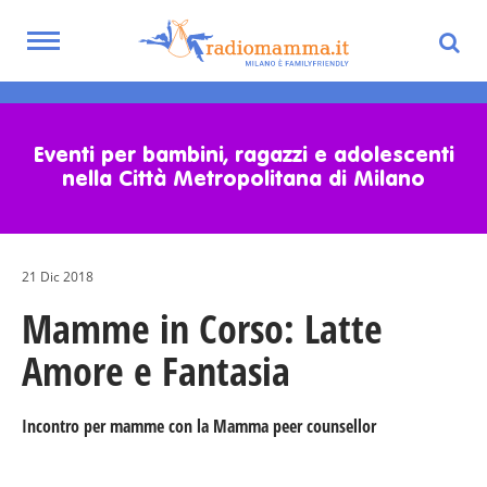
Toggle
navigation
Skip
to
main
Eventi per bambini, ragazzi e adolescenti
content
nella Città Metropolitana di Milano
21 Dic 2018
Mamme in Corso: Latte
Amore e Fantasia
Incontro per mamme con la Mamma peer counsellor