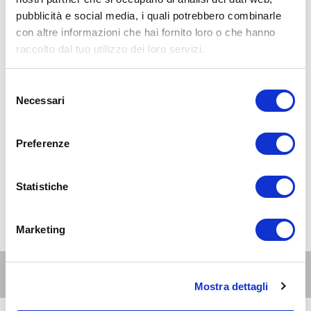
pubblicità e social media, i quali potrebbero combinarle
con altre informazioni che hai fornito loro o che hanno
raccolto dal tuo utilizzo dei loro servizi.
Selezione
Necessari
del
consenso
Preferenze
Statistiche
Marketing
Altri eventi per questa età
Mostra dettagli