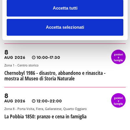
8
Accetta tutti
genitori
e
AUG 2026
07:30-23:30
famiglie
Zona 1 - Centro storico
Accetta selezionati
La Conca social bar: aperitivi e cene a misura di
famiglia
8
genitori
e
AUG 2026
10:00-17:30
famiglie
Zona 1 - Centro storico
Chernobyl 1986 - disastro, abbandono e rinascita -
mostra al Museo di Storia Naturale
8
genitori
e
AUG 2026
12:00-22:00
famiglie
Zona 8 - Porta Volta, Fiera, Gallaratese, Quarto Oggiaro
La Pobbia 1850: pranzo e cena in famiglia