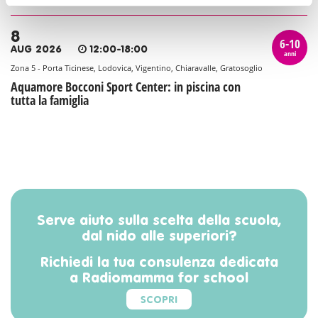
8
6-10
AUG 2026
12:00-18:00
anni
Zona 5 - Porta Ticinese, Lodovica, Vigentino, Chiaravalle, Gratosoglio
Aquamore Bocconi Sport Center: in piscina con
tutta la famiglia
Serve aiuto sulla scelta della scuola,
dal nido alle superiori?
Richiedi la tua consulenza dedicata
a Radiomamma for school
SCOPRI