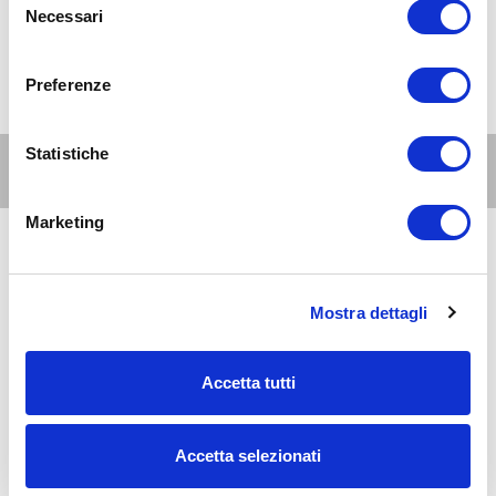
Necessari
del
consenso
Preferenze
Statistiche
Altri eventi per questa età
Marketing
8
6-10
AUG 2026
08:00-20:00
anni
Mostra dettagli
Milano Est
Al David Lloyd Malaspina: le piscine all'aperto
Accetta tutti
8
6-10
AUG 2026
09:00-20:00
anni
Accetta selezionati
Milano Est
Estate 2026 al lido di Segrate