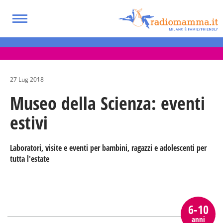
Skip
to
Toggle
main
Eventi per bambini, ragazzi e adolescenti
navigation
content
nella Città Metropolitana di Milano
27 Lug 2018
Museo della Scienza: eventi
estivi
Laboratori, visite e eventi per bambini, ragazzi e adolescenti per
tutta l'estate
6-10
anni