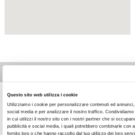
Altri eventi per questa età
Questo sito web utilizza i cookie
8
6-10
AUG 2026
08:00-20:00
Utilizziamo i cookie per personalizzare contenuti ed annunci, 
anni
Milano Est
social media e per analizzare il nostro traffico. Condividiamo
Al David Lloyd Malaspina: le piscine all'aperto
in cui utilizzi il nostro sito con i nostri partner che si occupan
pubblicità e social media, i quali potrebbero combinarle con a
fornito loro o che hanno raccolto dal tuo utilizzo dei loro servi