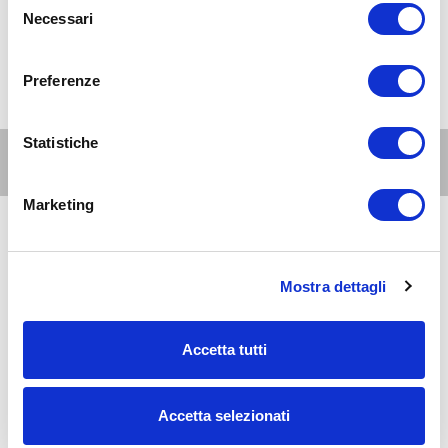
Necessari
del
consenso
Preferenze
Statistiche
Altri eventi per questa età
Marketing
8
11-15
AUG 2026
10:00-20:00
anni
Mostra dettagli
Milano Nord e Brianza
Jurassic World the experience a MilanoSesto
Accetta tutti
8
11-15
AUG 2026
10:00-18:00
anni
Accetta selezionati
Zona 1 - Centro storico
THE TOUCH: Esperienza immersiva al museo della