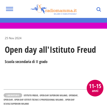
Skip
to
Toggle
main
Eventi per bambini, ragazzi e adolescenti
navigation
content
nella Città Metropolitana di Milano
25 Nov 2024
Open day all'Istituto Freud
Scuola secondaria di II grado
11-15
anni
LABORATORIO
ISTITUTO FREUD
OPEN DAY SUPERIORI MILANO
OPENDAY
OPEN DAY
OPEN DAY ISTITUTI TECNICI E PROFESSIONALI MILANO
OPEN DAY
SCUOLE SUPERIORI MILANO