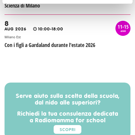
Scienza di Milano
8
11-15
AUG 2026
10:00-18:00
anni
Milano Est
Con i figli a Gardaland durante l'estate 2026
Serve aiuto sulla scelta della scuola,
dal nido alle superiori?
Richiedi la tua consulenza dedicata
a Radiomamma for school
SCOPRI