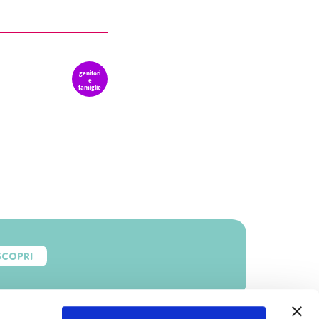
genitori
e
famiglie
SCOPRI