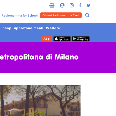
Radiomamma for School
Ottieni Radiomamma Card
Shop
Approfondimenti
Welfare
App
Metropolitana di Milano