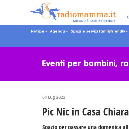
C
Notizie
Agenda
Spazi e servizi familyfriendly
Skip
to
main
Eventi per bambini, ra
content
04 Lug 2023
Pic Nic in Casa Chiara
Spazio per passare una domenica all