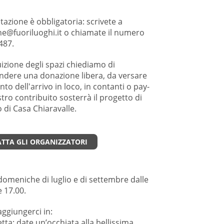
azione è obbligatoria: s crivete a
one@fuoriluoghi.it o chiamate il numero
487.
uizione degli spazi chiediamo di
ndere una donazione libera, da versare
o dell'arrivo in loco, in contanti o pay-
ostro contribuito sosterrà il progetto di
 di Casa Chiaravalle.
TTA GLI ORGANIZZATORI
 domeniche di luglio e di settembre dalle
e 17.00.
aggiungerci in:
etta: date un’occhiata alla bellissima