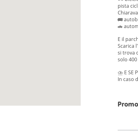
pista ci
Chiaraval
🚌 autobu
🚗 autom
E il parc
Scarica l
si trova 
solo 400 
⛈️ E SE 
I n caso
Promo