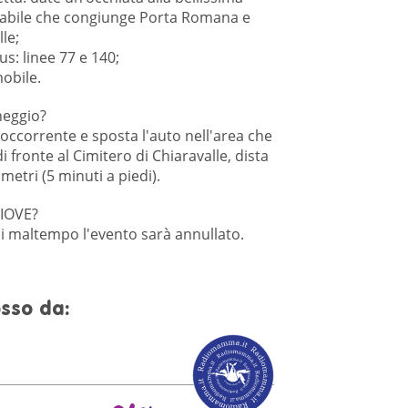
clabile che congiunge Porta Romana e
le;
s: linee 77 e 140;
obile.
heggio?
'occorrente e sposta l'auto nell 'area che
di fronte al Cimitero di Chiaravalle, dista
metri (5 minuti a piedi).
PIOVE?
 di maltempo l'evento sarà annullato.
sso da: