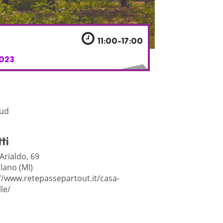
11:00-17:00
023
Sud
ti
Arialdo, 69
lano (MI)
//www.retepassepartout.it/casa-
le/