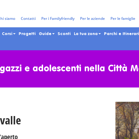
hi siamo
Contatti
Per i Familyfriendly
Per le aziende
Per le famiglie
Corsi
Progetti
Guide
Sconti
La tua zona
Parchi e Itinerari
gazzi e adolescenti nella Città 
valle
'aperto