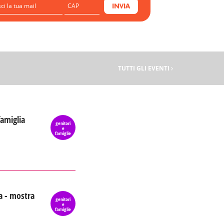
INVIA
TUTTI GLI EVENTI
famiglia
genitori
e
famiglie
a - mostra
genitori
e
famiglie