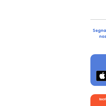
Segna
nos
Isc