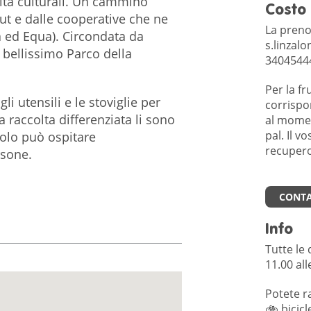
vità culturali. Un cammino
Costo
ut e dalle cooperative che ne
La prenot
a ed Equa). Circondata da
s.linzal
l bellissimo Parco della
3404544
Per la fr
li utensili e le stoviglie per
corrispo
 la raccolta differenziata li sono
al moment
pal. Il v
volo può ospitare
recupero
sone.
CONTA
Info
Tutte le
11.00 all
Potete r
🚲 bicicl