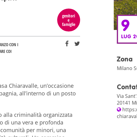
genitori
e
9
famiglie
LUG 2
ANZO CON I
ARE COI
Zona
Milano 
 Casa Chiaravalle, un’occasione
Contat
agnia, all’interno di un posto
Via Sant'
20141 Mi
https:
o alla criminalità organizzata
chiaraval
o di una vera e profonda
 comunità per minori, una