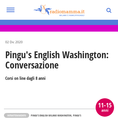
Skip
to
Toggle
main
Eventi per bambini, ragazzi e adolescenti
navigation
content
nella Città Metropolitana di Milano
02 Dic 2020
Pingu's English Washington:
Conversazione
Corsi on line dagli 8 anni
11-15
anni
INTRATTENIMENTO
PINGU’S ENGLISH MILANO WASHINGTON
PINGU’S