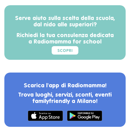
Serve aiuto sulla scelta della scuola,
dal nido alle superiori?
Richiedi la tua consulenza dedicata
a Radiomamma for school
SCOPRI
Scarica l'app di Radiomamma!
Trova luoghi, servizi, sconti, eventi
familyfriendly a Milano!