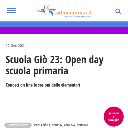
Skip
to
Toggle
main
Eventi per bambini, ragazzi e adolescenti
navigation
content
nella Città Metropolitana di Milano
12 Gen 2021
Scuola Giò 23: Open day
scuola primaria
Conosci on line le sezioni delle elementari
genitori
e
famiglie
INTRATTENIMENTO
SCUOLA GIÒ 23
OPENDAY
OPEN DAY
OPEN DAY