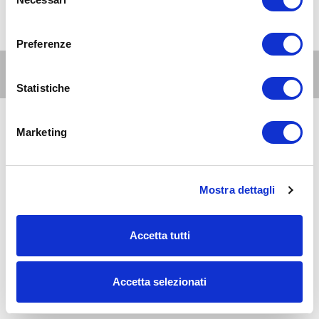
del
consenso
Preferenze
Altri eventi per questa età
Statistiche
8
Marketing
genitori
e
AUG 2026
07:30-23:30
famiglie
Zona 1 - Centro storico
La Conca social bar: aperitivi e cene a misura di
Mostra dettagli
famiglia
Accetta tutti
8
genitori
e
AUG 2026
10:00-17:30
famiglie
Zona 1 - Centro storico
Accetta selezionati
Chernobyl 1986 - disastro, abbandono e rinascita -
mostra al Museo di Storia Naturale