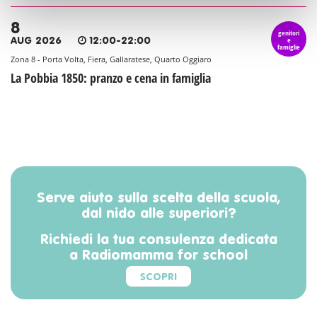
8
genitori
e
AUG 2026
12:00-22:00
famiglie
Zona 8 - Porta Volta, Fiera, Gallaratese, Quarto Oggiaro
La Pobbia 1850: pranzo e cena in famiglia
Serve aiuto sulla scelta della scuola,
dal nido alle superiori?
Richiedi la tua consulenza dedicata
a Radiomamma for school
SCOPRI