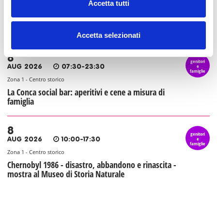
Accetta tutti
Zona 8 - Porta Volta, Fiera, Gallaratese, Quarto Oggiaro
La proiezione di 8 mile in Villa Scheibler: Street
Culture il Festival
Accetta selezionati
8
genitori
e
AUG 2026
07:30-23:30
famiglie
Zona 1 - Centro storico
La Conca social bar: aperitivi e cene a misura di
famiglia
8
genitori
e
AUG 2026
10:00-17:30
famiglie
Zona 1 - Centro storico
Chernobyl 1986 - disastro, abbandono e rinascita -
mostra al Museo di Storia Naturale