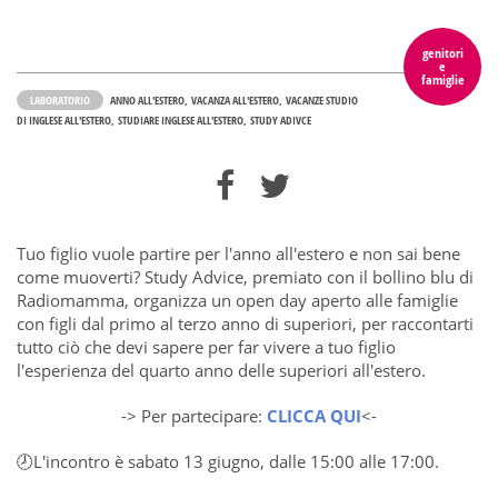
genitori
e
famiglie
LABORATORIO
ANNO ALL'ESTERO
VACANZA ALL'ESTERO
VACANZE STUDIO
DI INGLESE ALL'ESTERO
STUDIARE INGLESE ALL'ESTERO
STUDY ADIVCE
Tuo figlio vuole partire per l'anno all'estero e non sai bene
come muoverti? Study Advice, premiato con il bollino blu di
Radiomamma, organizza un open day aperto alle famiglie
con figli dal primo al terzo anno di superiori, per raccontarti
tutto ciò che devi sapere per far vivere a tuo figlio
l'esperienza del quarto anno delle superiori all'estero.
-> Per partecipare:
CLICCA QUI
<-
🕗L'incontro è sabato 13 giugno, dalle 15:00 alle 17:00.