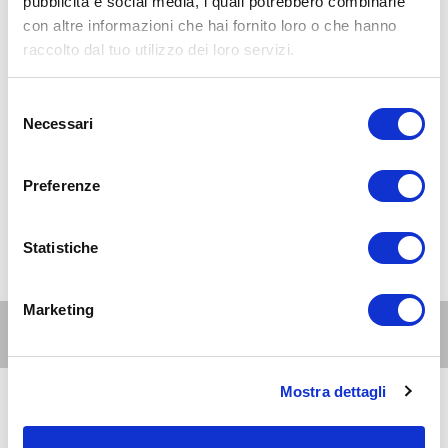
pubblicità e social media, i quali potrebbero combinarle
con altre informazioni che hai fornito loro o che hanno
raccolto dal tuo utilizzo dei loro servizi.
Selezione
Necessari
del
consenso
Preferenze
Statistiche
Marketing
Altri eventi per questa età
Mostra dettagli
6
genitori
e
AUG 2026
18:00-23:45
famiglie