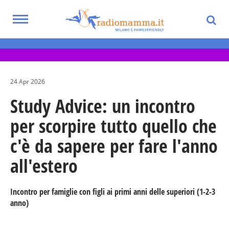
Skip
to
Toggle
main
Eventi per bambini, ragazzi e adolescenti
navigation
content
nella Città Metropolitana di Milano
24 Apr 2026
Study Advice: un incontro
per scorpire tutto quello che
c'è da sapere per fare l'anno
all'estero
Incontro per famiglie con figli ai primi anni delle superiori (1-2-3
anno)