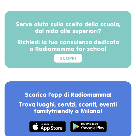
Serve aiuto sulla scelta della scuola,
dal nido alle superiori?
Richiedi la tua consulenza dedicata
a Radiomamma for school
SCOPRI
Scarica l'app di Radiomamma!
Trova luoghi, servizi, sconti, eventi
familyfriendly a Milano!