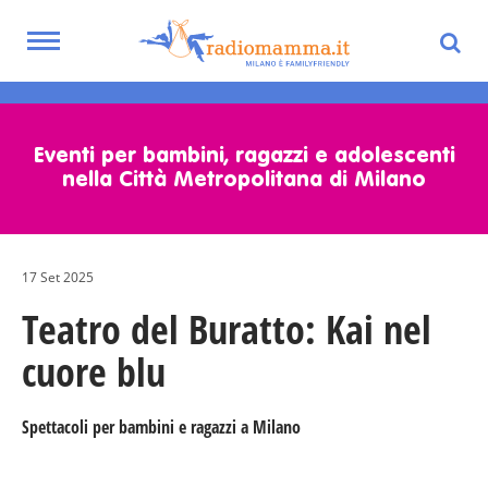
Toggle
navigation
Skip
to
main
Eventi per bambini, ragazzi e adolescenti
content
nella Città Metropolitana di Milano
17 Set 2025
Teatro del Buratto: Kai nel
cuore blu
Spettacoli per bambini e ragazzi a Milano