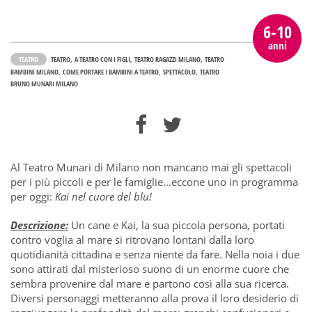
6-10
anni
TEATRO
TEATRO
A TEATRO CON I FIGLI
TEATRO RAGAZZI MILANO
TEATRO
BAMBINI MILANO
COME PORTARE I BAMBINI A TEATRO
SPETTACOLO
TEATRO
BRUNO MUNARI MILANO
Al Teatro Munari di Milano non mancano mai gli spettacoli
per i più piccoli e per le famiglie...eccone uno in programma
per oggi:
Kai nel cuore del blu!
Descrizione:
Un cane e Kai, la sua piccola persona, portati
contro voglia al mare si ritrovano lontani dalla loro
quotidianità cittadina e senza niente da fare. Nella noia i due
sono attirati dal misterioso suono di un enorme cuore che
sembra provenire dal mare e partono così alla sua ricerca.
Diversi personaggi metteranno alla prova il loro desiderio di