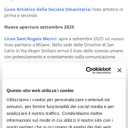
Liceo Artistico della Società Umanitaria
:
liceo artistico in
prima e seconda
Nuove aperture settembre 2025
Liceo Sant’Angela Merici:
apre a settembre 2025 un nuovo
liceo paritario a Milano. Nella sede delle Orsoline di San
Carlo in Via Vespri Siciliani arriva il liceo delle scienze umane
con potenziamento e orientamento sulla comunicazione.
Bdc School a Cologno
: prima campanella a settembre 2025
per il Liceo Scienze Applicate indirizzo informatico
di BDC a Cologno. Puoi conseguire o la maturità italiana o
quella internazionale attraverso il percorso Cambridge A-
Questo sito web utilizza i cookie
Levels. Qui trovi il laboratorio di scienze e fisica: uno spazio
attrezzato dove gli studenti imparano attraverso la
Utilizziamo i cookie per personalizzare contenuti ed
sperimentazione, sviluppano il pensiero critico e applicano il
annunci, per fornire funzionalità dei social media e per
metodo scientifico in contesti reali. Il Liceo nasce in
analizzare il nostro traffico. Condividiamo inoltre
collaborazione con Lenovo, che supporta con tecnologie
informazioni sul modo in cui utilizzi il nostro sito con i
all’avanguardia e fa entrare in aula i propri formatori
nostri partner che si occupano di analisi dei dati web,