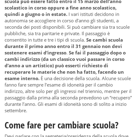
scuola può essere fatto entro il 15 marzo dell’anno
scolastico in corso oppure a fine anno scolastico,
quindi a giugno o in estate.
I vari istituti decidono in
autonomia se accogliere in corso d’anno gli studenti, a
seconda dei posti disponibili. Si può cambiare sia tra scuole
pubbliche, sia tra paritarie e private. Il passaggio è
consentito in tutte e tre i tipi di scuola.
Se cambi scuola
durante il primo anno entro il 31 gennaio non devi
sostenere esami d’ingresso
.
Se fai il passaggio dopo o
cambi indirizzo (da un classico vuoi passare in corso
d’anno a un artistico) può esserti richiesto di
recuperare le materie che non ha fatto, facendo un
esame interno.
È una decisione della scuola. Alcune scuole
fanno fare sempre l’esame di idoneità per il cambio
indirizzo, altre solo per gli ingressi nel triennio, mentre per il
passaggio dalla prima alla seconda prevedono un “recupero”
durante l’anno. Gli esami di idoneità sono di solito a inizio
settembre.
Come fare per cambiare scuola?
Devi parlare con la segreteria/presidenza della scuola dove