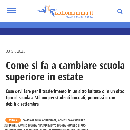
Skip
to
Toggle
main
navigation
Notizie utili per i genitori
content
03 Giu 2025
Come si fa a cambiare scuola
superiore in estate
Cosa devi fare per il trasferimento in un altro istituto o in un altro
tipo di scuola a Milano per studenti bocciati, promossi o con
debiti a settembre
SCUOLA
CAMBIARE SCUOLA SUPERIORE
COME SI FA A CAMBIARE
SUPERIORI
CAMBIO SCUOLA
TRASFERIMENTO SCUOLA
QUANDO SI PUÒ