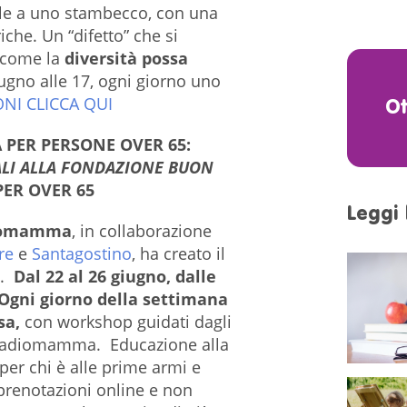
ile a uno stambecco, con una
che. Un “difetto” che si
e come la
diversità possa
giugno alle 17, ogni giorno uno
NI CLICCA QUI
O
PER PERSONE OVER 65:
IALI ALLA FONDAZIONE BUON
PER OVER 65
Leggi 
iomamma
, in collaborazione
re
e
Santagostino
, ha creato il
5.
Dal 22 al 26 giugno, dalle
Ogni giorno della settimana
sa,
con workshop guidati dagli
k Radiomamma. Educazione alla
 per chi è alle prime armi e
 prenotazioni online e non