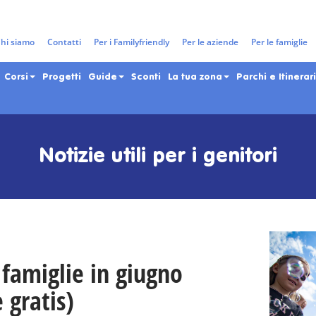
hi siamo
Contatti
Per i Familyfriendly
Per le aziende
Per le famiglie
Corsi
Progetti
Guide
Sconti
La tua zona
Parchi e Itinerari
Notizie utili per i genitori
 famiglie in giugno
 gratis)