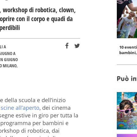
5, workshop di robotica, clown,
coprire con il corpo e quadi da
erdibili
LI A
10 event
bambini, 
 GIUGNO A
 IN GIUGNO
NO MILANO
Può in
 della scuola e dell’inizio
iscine all’aperto
, dei cinema
ssegne estive in giro per tutta la
o il programma per bambini e
workshop di robotica, dai