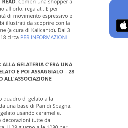
N READ
. Compri una shopper a
o all'orlo, regalati. E per i
vità di movimento espressivo e
i illustrati da scoprire con la
ne (a cura di Kalicanto). Dai 3
 18 circa
PER INFORMAZIONI
 ALLA GELATERIA C’ERA UNA
LATO E POI ASSAGGIALO – 28
TO ALL’ASSOCIAZIONE
uo quadro di gelato alla
da una base di Pan di Spagna,
 gelato usando caramelle,
 e decorazioni tutte da
a. Il 28 giugno alle 1030 per