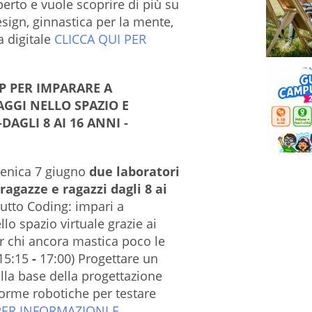
perto e vuole scoprire di più su
design, ginnastica per la mente,
 digitale
CLICCA QUI PER
 PER IMPARARE A
GGI NELLO SPAZIO E
AGLI 8 AI 16 ANNI -
nica 7 giugno
due laboratori
ragazze e ragazzi dagli 8 ai
Tutto Coding: impari a
o spazio virtuale grazie ai
r chi ancora mastica poco le
(15:15
-
17:00) Progettare un
lla base della progettazione
forme robotiche per testare
PER INFORMAZIONI E