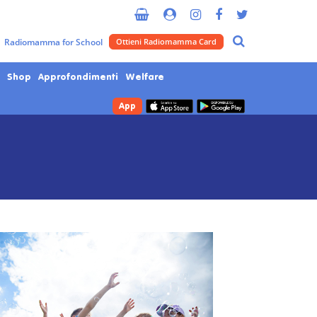
Radiomamma for School
Ottieni Radiomamma Card
Shop
Approfondimenti
Welfare
App