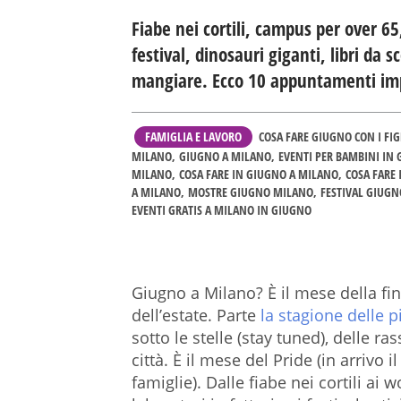
Fiabe nei cortili, campus per over 6
festival, dinosauri giganti, libri da s
mangiare. Ecco 10 appuntamenti imp
FAMIGLIA E LAVORO
COSA FARE GIUGNO CON I FIG
MILANO
GIUGNO A MILANO
EVENTI PER BAMBINI IN
MILANO
COSA FARE IN GIUGNO A MILANO
COSA FARE
A MILANO
MOSTRE GIUGNO MILANO
FESTIVAL GIUG
EVENTI GRATIS A MILANO IN GIUGNO
Giugno a Milano? È il mese della fine
dell’estate. Parte
la stagione delle p
sotto le stelle (stay tuned), delle ra
città. È il mese del Pride (in arriv
famiglie).
Dalle fiabe nei cortili ai 