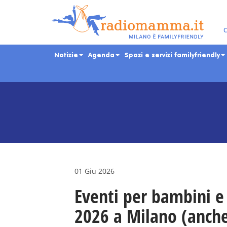
C
Notizie
Agenda
Spazi e servizi familyfriendly
Skip
to
main
content
01 Giu 2026
Eventi per bambini e
2026 a Milano (anche