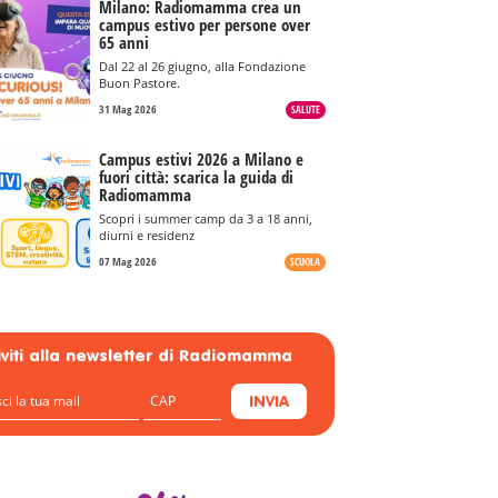
Milano: Radiomamma crea un
campus estivo per persone over
65 anni
Dal 22 al 26 giugno, alla Fondazione
Buon Pastore.
31 Mag 2026
SALUTE
Campus estivi 2026 a Milano e
fuori città: scarica la guida di
Radiomamma
Scopri i summer camp da 3 a 18 anni,
diurni e residenz
07 Mag 2026
SCUOLA
riviti alla newsletter di Radiomamma
INVIA