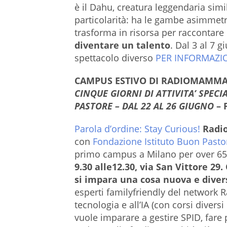
è il Dahu, creatura leggendaria sim
particolarità: ha le gambe asimmetri
trasforma in risorsa per raccontar
diventare un talento
. Dal 3 al 7 
spettacolo diverso
PER INFORMAZIO
CAMPUS ESTIVO DI RADIOMAMMA 
CINQUE GIORNI DI ATTIVITA’ SPEC
PASTORE – DAL 22 AL 26 GIUGNO
– 
Parola d’ordine: Stay Curious!
Rad
con
Fondazione Istituto Buon Pasto
primo campus a Milano per over 6
9.30 alle12.30, via San Vittore 29.
si impara una cosa nuova e diver
esperti familyfriendly del networ
tecnologia e all’IA (con corsi diversi
vuole imparare a gestire SPID, fare