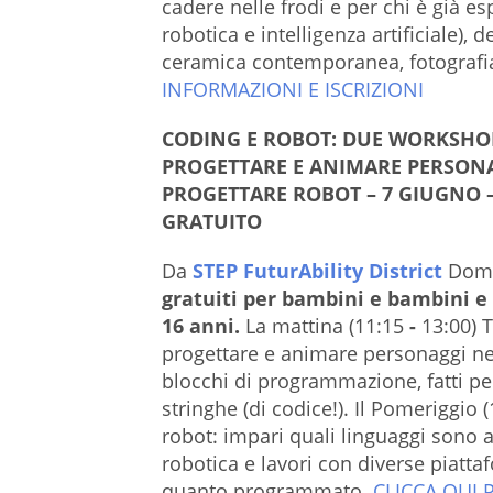
cadere nelle frodi e per chi è già es
robotica e intelligenza artificiale), 
ceramica contemporanea, fotografia
INFORMAZIONI E ISCRIZIONI
CODING E ROBOT: DUE WORKSHOP
PROGETTARE E ANIMARE PERSONA
PROGETTARE ROBOT – 7 GIUGNO –D
GRATUITO
Da
STEP FuturAbility District
Dome
gratuiti per bambini e bambini e 
16 anni.
La mattina (11:15
-
13:00) 
progettare e animare personaggi nell
blocchi di programmazione, fatti pe
stringhe (di codice!). Il Pomeriggio 
robot: impari quali linguaggi sono a
robotica e lavori con diverse piatta
quanto programmato.
CLICCA QUI 