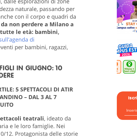
vi, dalle esplorazioni di zone
ndezza naturale, passando per
e anche con il corpo e quadri da
da non perdere a Milano a
tutte le età: bambini,
sull’agenda di
 eventi per bambini, ragazzi,
IGLI IN GIUGNO: 10
DERE
TILE: 5 SPETTACOLI DI ATIR
GANDINO – DAL 3 AL 7
Isc
TUITO
ettacoli teatrali
, ideato da
ia e le loro famiglie. Nei
0/12. Protagonista delle storie