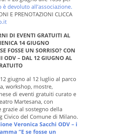
to è devoluto all’associazione.
ONI E PRENOTAZIONI CLICCA
.it
NI DI EVENTI GRATUITI AL
MENICA 14 GIUGNO
SE FOSSE UN SORRISO? CON
I ODV – DAL 12 GIUGNO AL
GRATUITO
12 giugno al 12 luglio al parco
ca, workshop, mostre,
ese di eventi gratuiti curato e
eatro Martesana, con
 grazie al sostegno della
g Civico del Comune di Milano.
zione Veronica Sacchi ODV – i
ogramma
“E se fosse un