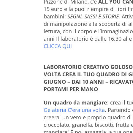
Pizzone di Milano, c’è
ALL YOU CA
15 euro e la puoi riempire di libri fin
bambini:
SEGNI, SASSI E STORIE.
Atti
di manipolazione alla scoperta di alb
lettura, con il corpo e l’immaginazio
anni Il laboratorio è dalle 16.30 alle
CLICCA QUI
LABORATORIO CREATIVO GOLOSO:
VOLTA CREA IL TUO QUADRO DI GE
GIUGNO – DAI 10 ANNI – RICAVA
PORTAMI PER MANO
Un quadro da mangiare
: crea il t
Gelateria C'era una volta
.
Partendo 
creerai un vero e proprio quadro di
cioccolato, granella, biscotti, frutta
mangiare! E poi assaggia la tua oper