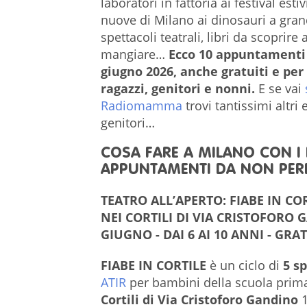
laboratori in fattoria ai festival esti
nuove di Milano ai dinosauri a gra
spettacoli teatrali, libri da scoprir
mangiare…
Ecco 10
appuntamenti 
giugno 2026, anche gratuiti e per 
ragazzi, genitori e nonni.
E se vai
Radiomamma
trovi tantissimi altri
genitori…
COSA FARE A MILANO CON I F
APPUNTAMENTI DA NON PER
TEATRO ALL’APERTO: FIABE IN COR
NEI CORTILI DI VIA CRISTOFORO 
GIUGNO - DAI 6 AI 10 ANNI - GRA
FIABE IN CORTILE
è un ciclo di
5 sp
ATIR
per bambini della scuola primar
Cortili di Via Cristoforo Gandino
1