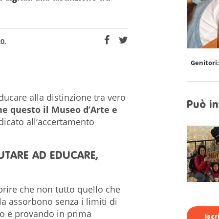
RO
Genitori
ucare alla distinzione tra vero
Può in
he questo il Museo d’Arte e
dicato all’accertamento
UTARE AD EDUCARE,
prire che non tutto quello che
la assorbono senza i limiti di
do e provando in prima
Isc