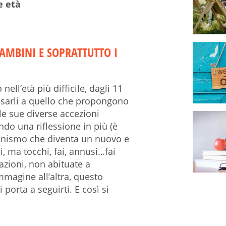
e età
BAMBINI E SOPRATTUTTO I
nell’età più difficile, dagli 11
essarli a quello che propongono
elle sue diverse accezioni
ndo una riflessione in più (è
anismo che diventa un nuovo e
i, ma tocchi, fai, annusi…fai
azioni, non abituate a
mmagine all’altra, questo
i porta a seguirti. E così si