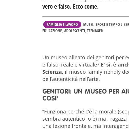
vero e falso. Ecco come.
FAMIGLIA E LAVORO
MUSEI
SPORT E TEMPO LIBE
EDUCAZIONE
ADOLESCENTI, TEENAGER
Un museo alleato dei genitori per ed
e falso, reale e virtuale?
E’ sì
,
è anc
Scienza,
il museo familyfriendly de
dell’autenticità nell’arte.
GENITORI: UN MUSEO PER AI
COSI'
“Funziona perché c’è la morale (sco
sembra autentico lo è) ma i ragazzi 
una lezione frontale, ma interagen