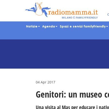
C
Notizie
Agenda
Spazi e servizi familyfriendly
Skip
to
main
content
04 Apr 2017
Genitori: un museo c
Una visita al Mas per educare i nativi