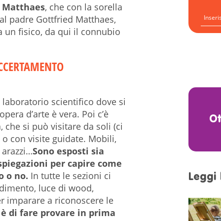
er Matthaes
, che con la sorella
dal padre Gottfried Matthaes,
 un fisico, da qui il connubio
ACCERTAMENTO
laboratorio scientifico dove si
opera d’arte è vera. Poi c’è
O
, che si può visitare da soli (ci
o con visite guidate. Mobili,
, arazzi…
Sono esposti sia
e spiegazioni per capire come
o o no.
In tutte le sezioni ci
Leggi 
ndimento, luce di wood,
per imparare a riconoscere le
 è di fare provare in prima