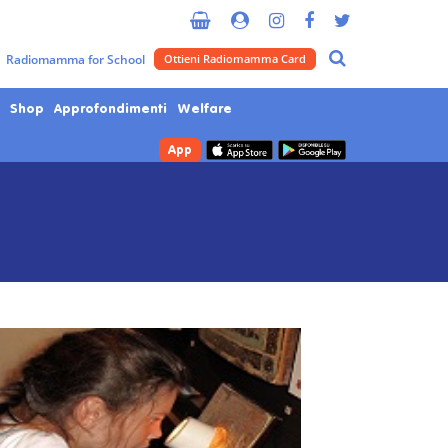
Radiomamma for School
Ottieni Radiomamma Card
Shop
Approfondimenti
Welfare
App