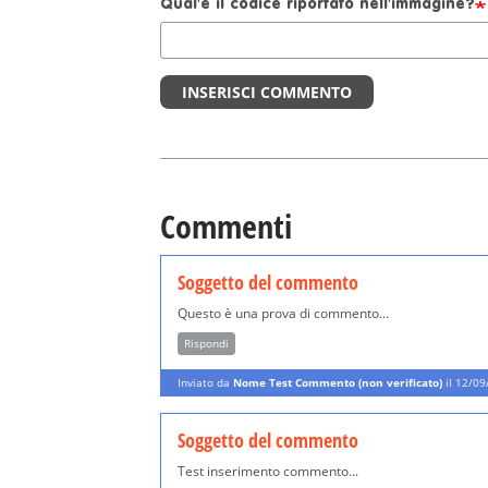
Qual'è il codice riportato nell'immagine?
INSERISCI COMMENTO
Commenti
Soggetto del commento
Questo è una prova di commento...
Rispondi
Inviato da
Nome Test Commento (non verificato)
il 12/09
Soggetto del commento
Test inserimento commento...