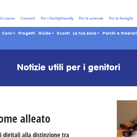
hi siamo
Contatti
Per i Familyfriendly
Per le aziende
Per le famiglie
Corsi
Progetti
Guide
Sconti
La tua zona
Parchi e Itinerari
Notizie utili per i genitori
ome alleato
 digitali alla distinzione tra