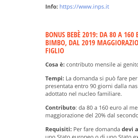
Info:
https://www.inps.it
BONUS BEBÈ 2019:
DA 80 A 160
BIMBO, DAL 2019 MAGGIORAZIO
FIGLIO
Cosa è:
contributo mensile ai genito
Tempi:
La domanda si può fare per 
presentata entro 90 giorni dalla nasc
adottato nel nucleo familiare
.
Contributo
: da 80 a 160 euro al me
maggiorazione del 20% dal secondo 
Requisiti:
Per fare domanda
devi 
uno Stato europeo o di uno Stato e