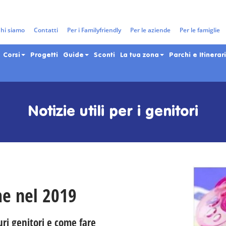
hi siamo
Contatti
Per i Familyfriendly
Per le aziende
Per le famiglie
Corsi
Progetti
Guide
Sconti
La tua zona
Parchi e Itinerari
Notizie utili per i genitori
e nel 2019
uri genitori e come fare