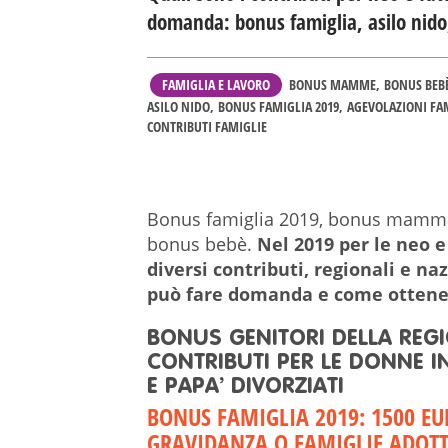
domanda: bonus famiglia, asilo nid
FAMIGLIA E LAVORO
BONUS MAMME
BONUS BEB
ASILO NIDO
BONUS FAMIGLIA 2019
AGEVOLAZIONI FA
CONTRIBUTI FAMIGLIE
Bonus famiglia 2019, bonus mamma
bonus bebè.
Nel 2019 per le neo 
diversi contributi, regionali e naz
può fare domanda e come ottene
BONUS GENITORI DELLA REG
CONTRIBUTI PER LE DONNE 
E PAPA’ DIVORZIATI
BONUS FAMIGLIA 2019: 1500 E
GRAVIDANZA O FAMIGLIE ADOTT