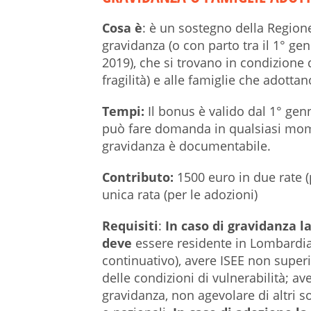
Cosa è
: è un sostegno della Region
gravidanza (o con parto tra il 1° ge
2019), che si trovano in condizione 
fragilità) e alle
famiglie che adottano
Tempi:
Il bonus è valido dal 1° gen
può fare domanda in qualsiasi mom
gravidanza è documentabile.
Contributo:
1500 euro in due rate (
unica rata (per le adozioni)
Requisiti
:
In caso di gravidanza la
deve
essere residente in Lombardi
continuativo), avere ISEE non super
delle condizioni di vulnerabilità; av
gravidanza, non agevolare di altri s