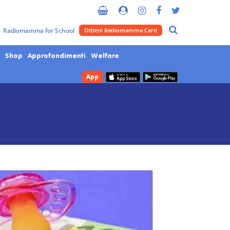
Radiomamma for School
Ottieni Radiomamma Card
Shop
Approfondimenti
Welfare
App