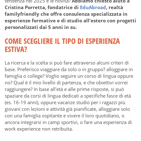
tendenza nel 2025 e le novità?
Abbiamo chiesto aiuto a
Cristina Porretta, fondatrice di
EduAbroad
, realtà
familyfriendly che offre consulenza specializzata in
esperienze formative e di studio all'estero con progetti
personalizzati dai 5 anni in su.
COME SCEGLIERE IL TIPO DI ESPERIENZA
ESTIVA?
La ricerca e la scelta si può fare attraverso alcuni criteri di
base. Preferisco viaggiare da solo o in gruppo? alloggiare in
famiglia o college? Voglio seguire un corso di lingua oppure
no? Qual è il mio livello di partenza, e che obiettivi vorrei
raggiungere? In base all'età e alle prime risposte, si può
spaziare da corsi di lingua dedicati a specifiche fasce di età
(es. 16-19 anni), oppure vacanze studio per i ragazzi più
giovani con lezioni e attività già pianificate, alloggiare solo
con una famiglia ospitante e vivere il loro quotidiano, o
ancora integrarsi in camp sportivi, o fare una esperienza di
work experience non retribuita.