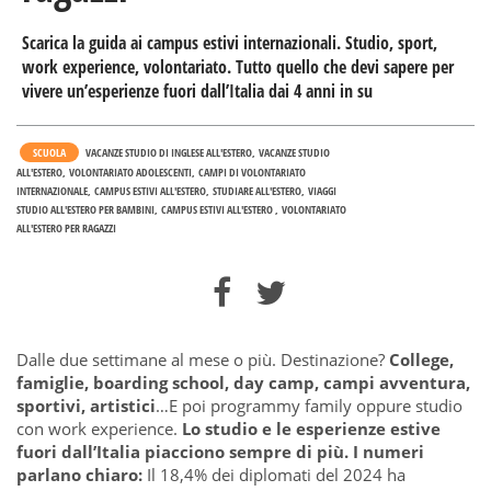
Scarica la guida ai campus estivi internazionali. Studio, sport,
work experience, volontariato. Tutto quello che devi sapere per
vivere un’esperienze fuori dall’Italia dai 4 anni in su
SCUOLA
VACANZE STUDIO DI INGLESE ALL'ESTERO
VACANZE STUDIO
ALL'ESTERO
VOLONTARIATO ADOLESCENTI
CAMPI DI VOLONTARIATO
INTERNAZIONALE
CAMPUS ESTIVI ALL'ESTERO
STUDIARE ALL'ESTERO
VIAGGI
STUDIO ALL'ESTERO PER BAMBINI
CAMPUS ESTIVI ALL'ESTERO
VOLONTARIATO
ALL'ESTERO PER RAGAZZI
Dalle due settimane al mese o più. Destinazione?
College,
famiglie, boarding school, day camp, campi avventura,
sportivi, artistici
…E poi programmy family oppure
studio
con work experience
.
Lo studio e le esperienze estive
fuori dall’Italia piacciono sempre di più. I numeri
parlano chiaro:
Il 18,4% dei diplomati del 2024 ha