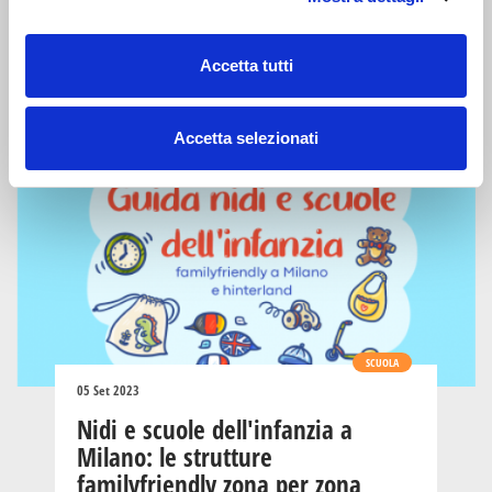
News
Accetta tutti
Accetta selezionati
SCUOLA
05 Set 2023
Nidi e scuole dell'infanzia a
Milano: le strutture
familyfriendly zona per zona