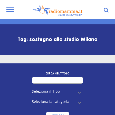
Toggle
navigation
Skip
to
main
Tag: sostegno allo studio Milano
content
CERCA NEL TITOLO