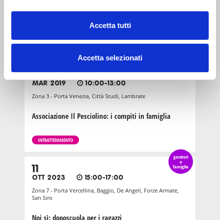
Zona 3 - Porta Venezia, Città Studi, Lambrate
Associazione Il Pesciolino: i compiti in famiglia
Accetta tutti
INTRATTENIMENTO
Accetta selezionati
6-10
anni
2
MAR 2019
10:00-13:00
Zona 3 - Porta Venezia, Città Studi, Lambrate
Associazione Il Pesciolino: i compiti in famiglia
INTRATTENIMENTO
genitori
e
11
famiglie
OTT 2023
15:00-17:00
Zona 7 - Porta Vercellina, Baggio, De Angeli, Forze Armate,
San Siro
Noi sì: doposcuola per i ragazzi