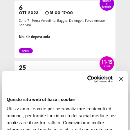
genitori
e
6
famiglie
OTT 2023
15:00-17:00
Zona 7 - Porta Vercellina, Baggio, De Angeli, Forze Armate,
San Siro
Noi sì: doposcuola
SPORT
11-15
anni
25
MAG 2019
10:00-13:00
Zona 3 - Porta Venezia, Città Studi, Lambrate
Associazione Il Pesciolino: aiuto compiti del sabato
Questo sito web utilizza i cookie
INTRATTENIMENTO
Utilizziamo i cookie per personalizzare contenuti ed
annunci, per fornire funzionalità dei social media e per
genitori
e
analizzare il nostro traffico. Condividiamo inoltre
10
famiglie
NOV 2023
15:00-17:00
informazioni sul modo in cui utilizzi il nostro sito con i