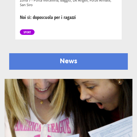
Zona 7 - Porta Vercellina, Baggio, De Angeli, Forze Armate,
San Siro
Noi sì: doposcuola per i ragazzi
SPORT
News