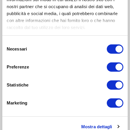
nostri partner che si occupano di analisi dei dati web,
Zona 7 - Porta Vercellina, Baggio, De Angeli, Forze Armate,
San Siro
pubblicità e social media, i quali potrebbero combinarle
con altre informazioni che hai fornito loro o che hanno
Noi sì: doposcuola per i ragazzi
raccolto dal tuo utilizzo dei loro servizi.
SPORT
Selezione
11-15
Necessari
del
anni
17
consenso
GIU 2019
14:00-18:00
Zona 4 - Porta Vittoria, Porta Romana, Forlanini, Monlué,
Preferenze
Rogoredo, Corvetto
MatemUpper: Corsi di matematica, fisica, latino e
Statistiche
greco
SCIENZA
Marketing
6-10
anni
9
APR 2019
14:00-18:00
Mostra dettagli