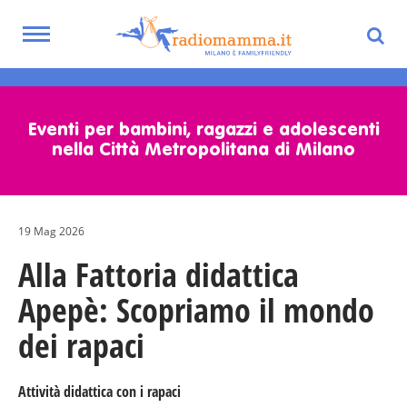
Toggle
navigation
Skip
to
main
Eventi per bambini, ragazzi e adolescenti
content
nella Città Metropolitana di Milano
19 Mag 2026
Alla Fattoria didattica
Apepè: Scopriamo il mondo
dei rapaci
Attività didattica con i rapaci