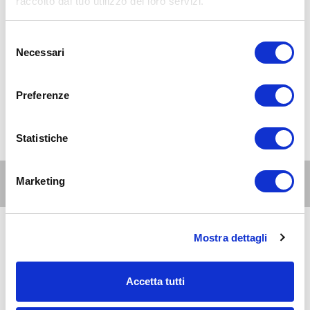
raccolto dal tuo utilizzo dei loro servizi.
Selezione
Necessari
del
consenso
Preferenze
Statistiche
Altri eventi per questa età
Marketing
Mostra dettagli
9
6-10
AUG 2026
09:00-20:00
anni
Zona 9 - Porta Nuova, Stazione Garibaldi, Niguarda, Bovisa, Fulvio
Accetta tutti
Testi
Con i bambini al Museum of Senses Milano