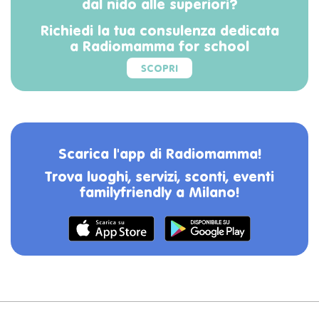
dal nido alle superiori?
Richiedi la tua consulenza dedicata
a Radiomamma for school
SCOPRI
Scarica l'app di Radiomamma!
Trova luoghi, servizi, sconti, eventi
familyfriendly a Milano!