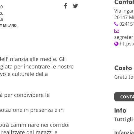
Contat
LO
Via Inga
O
20147 Mi
LE
02415
AY MILANO
segreter
https
dell'infanzia alle medie. Gli
iata per incontrare le nostre
Costo
vo e culturale della
Gratuito
à per condividere le
CONTA
notazione in presenza e in
Info
Tutti g
potrà camminare nei corridoi
 realizzate dai ragazzi e
Infanzia