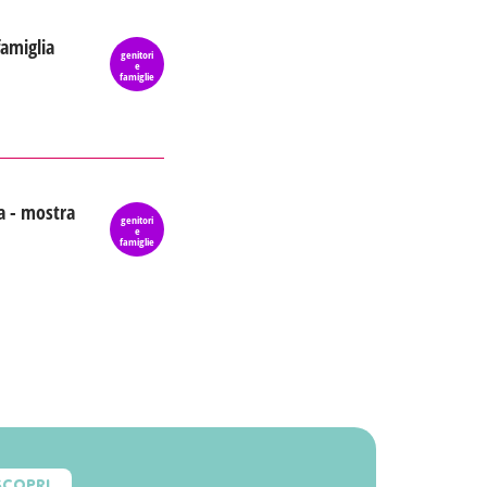
famiglia
genitori
e
famiglie
a - mostra
genitori
e
famiglie
SCOPRI