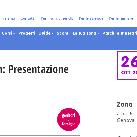
gazzi e adolescenti nella Città 
hi siamo
Contatti
Per i Familyfriendly
Per le aziende
Per le famiglie
Corsi
Progetti
Guide
Sconti
La tua zona
Parchi e Itinerari
2
: Presentazione
OTT 2
Zona
Zona 6 -
genitori
e
Genova
famiglie