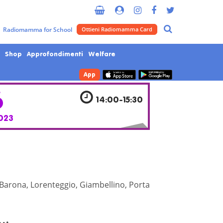
Metropolitana di Milano
Radiomamma for School
Ottieni Radiomamma Card
Shop
Approfondimenti
Welfare
App
6
14:00-15:30
023
 Barona, Lorenteggio, Giambellino, Porta