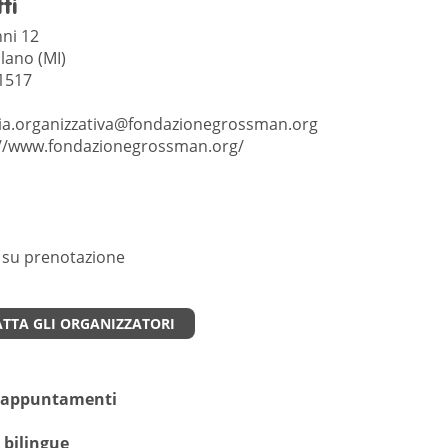
ti
nni 12
lano (MI)
1517
ia.organizzativa@fondazionegrossman.org
://www.fondazionegrossman.org/
 su prenotazione
TTA GLI ORGANIZZATORI
li appuntamenti
 bilingue