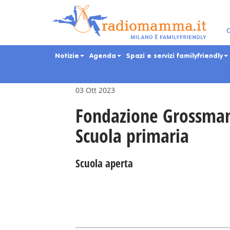
Skip
to
main
Eventi per bambini, ra
C
content
Notizie
Agenda
Spazi e servizi familyfriendly
03 Ott 2023
Fondazione Grossman
Scuola primaria
Scuola aperta