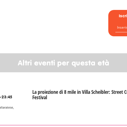
Isc
Altri eventi per questa età
La proiezione di 8 mile in Villa Scheibler: Street C
Festival
-23:45
allaratese,