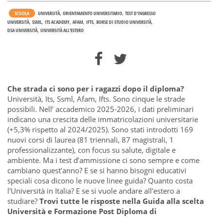
SCUOLA
UNIVERSITÀ
ORIENTAMENTO UNIVERSITARIO
TEST D'INGRESSO
UNIVERSITÀ
SSML
ITS ACADEMY
AFAM
IFTS
BORSE DI STUDIO UNIVERSITÀ
DSA UNIVERSITÀ
UNIVERSITÀ ALL'ESTERO
Che strada ci sono per i ragazzi dopo il diploma?
Università, Its, Ssml, Afam, Ifts. Sono cinque le strade
possibili. Nell’ accademico 2025-2026, i dati preliminari
indicano una crescita delle immatricolazioni universitarie
(+5,3% rispetto al 2024/2025). Sono stati introdotti 169
nuovi corsi di laurea (81 triennali, 87 magistrali, 1
professionalizzante), con focus su salute, digitale e
ambiente.
Ma i test d’ammissione ci sono sempre e come
cambiano quest’anno? E se si hanno bisogni educativi
speciali cosa dicono le nuove linee guida? Quanto costa
l'Università in Italia? E se si vuole andare all’estero a
studiare?
Trovi tutte le risposte nella Guida alla scelta
Università e Formazione Post Diploma di