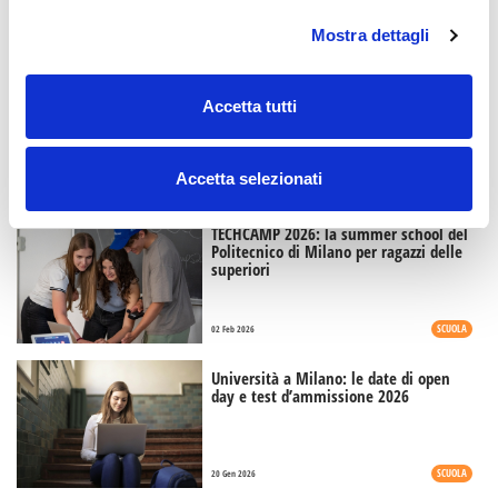
Mostra dettagli
ISCRIVITI AL CORSO - SCARICA LA GUIDA
Accetta tutti
Può interessarti anche:
Accetta selezionati
TECHCAMP 2026: la summer school del
Politecnico di Milano per ragazzi delle
superiori
SCUOLA
02 Feb 2026
Università a Milano: le date di open
day e test d’ammissione 2026
SCUOLA
20 Gen 2026