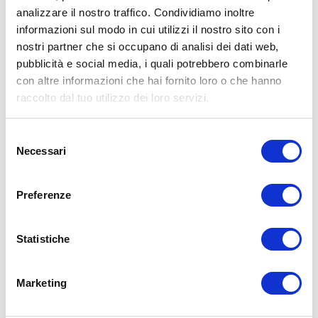
analizzare il nostro traffico. Condividiamo inoltre
Commento
informazioni sul modo in cui utilizzi il nostro sito con i
nostri partner che si occupano di analisi dei dati web,
pubblicità e social media, i quali potrebbero combinarle
con altre informazioni che hai fornito loro o che hanno
raccolto dal tuo utilizzo dei loro servizi.
Selezione
Necessari
del
Qual'è il codice riportato nell'immagine?
consenso
Preferenze
INSERISCI COMMENTO
Statistiche
Marketing