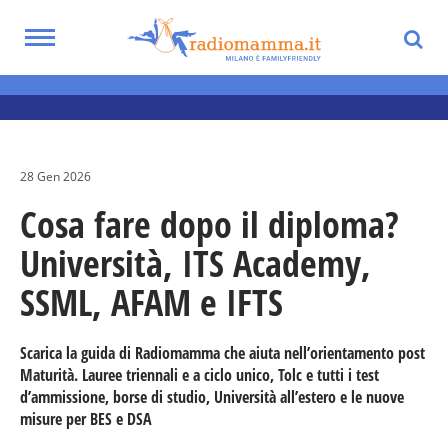
Skip
to
Toggle
main
navigation
Notizie utili per i genitori
content
28 Gen 2026
Cosa fare dopo il diploma?
Università, ITS Academy,
SSML, AFAM e IFTS
Scarica la guida di Radiomamma che aiuta nell’orientamento post
Maturità. Lauree triennali e a ciclo unico, Tolc e tutti i test
d’ammissione, borse di studio, Università all’estero e le nuove
misure per BES e DSA