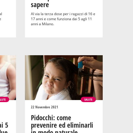
sapere
al
Al via la terza dose per i ragazzi di 16 e
e
17 anni e come funziona dai 5 agli 11
anni a Milano.
ALUTE
SALUTE
22 Novembre 2021
Pidocchi: come
i 5
prevenire ed eliminarli
 due
in modo naturale