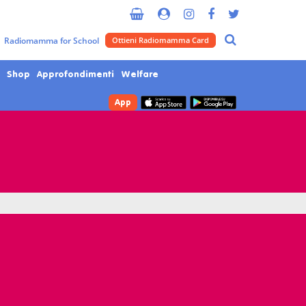
Radiomamma for School
Ottieni Radiomamma Card
Shop
Approfondimenti
Welfare
App