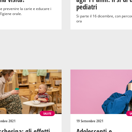
pediatri
e prevenire la carie e educare i
ll’igiene orale.
Si parte il 16 dicembre, con percor
ora
SALUTE
S
embre 2021
19 Settembre 2021
cherina: gli effetti
Adolescenti e