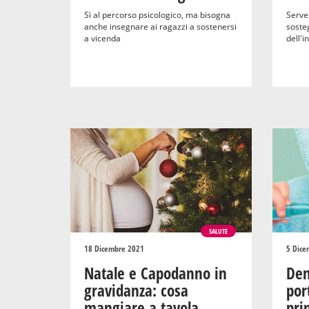
Sì al percorso psicologico, ma bisogna
Serve 
anche insegnare ai ragazzi a sostenersi
sosteg
a vicenda
dell'i
SALUTE
18 Dicembre 2021
5 Dice
Natale e Capodanno in
Den
gravidanza: cosa
por
mangiare a tavola
pri