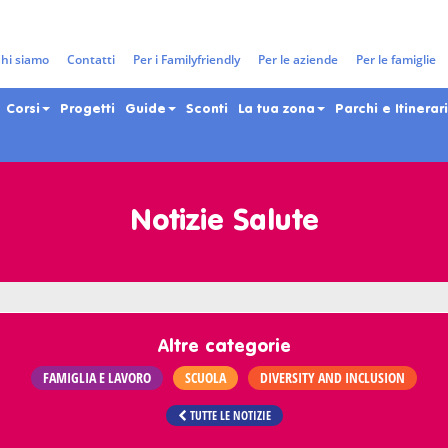
hi siamo
Contatti
Per i Familyfriendly
Per le aziende
Per le famiglie
Corsi
Progetti
Guide
Sconti
La tua zona
Parchi e Itinerari
Notizie Salute
Altre categorie
FAMIGLIA E LAVORO
SCUOLA
DIVERSITY AND INCLUSION
TUTTE LE NOTIZIE