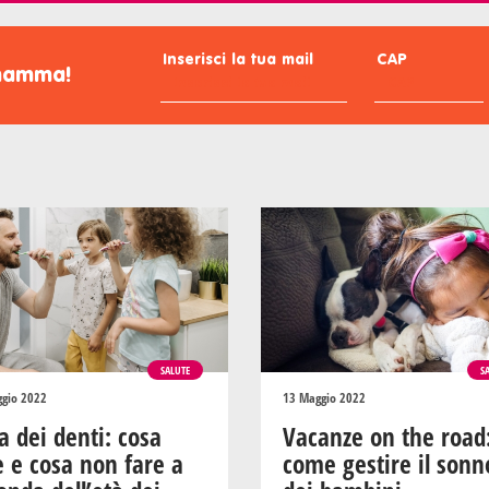
Inserisci la tua mail
CAP
omamma!
SALUTE
S
gio 2022
13 Maggio 2022
a dei denti: cosa
Vacanze on the road
e e cosa non fare a
come gestire il sonn