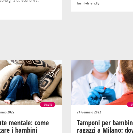
sono gli aiuti economici.
familyfriendly
SALUTE
S
naio 2022
24 Gennaio 2022
ute mentale: come
Tamponi per bambin
tare i bambini
ragazzi a Milano: do