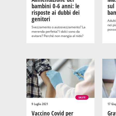
bambini 0-6 anni: le
sul
risposte ai dubbi dei
bam
genitori
Adulti
nei pi
Svezzamento o autosvezzamento? La
posson
merenda perfetta? I dolci sono da
evitare? Perché non mangia al nido?
SALUTE
9 Luglio 2021
17 Giu
Vaccino Covid per
Gra