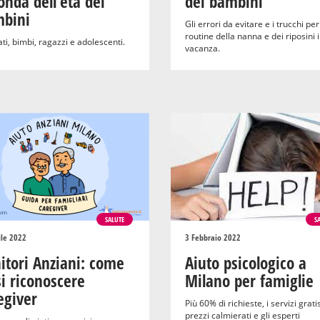
onda dell’età dei
dei bambini
bini
Gli errori da evitare e i trucchi per
routine della nanna e dei riposini 
i, bimbi, ragazzi e adolescenti.
vacanza.
SALUTE
S
ile 2022
3 Febbraio 2022
itori Anziani: come
Aiuto psicologico a
si riconoscere
Milano per famiglie
egiver
Più 60% di richieste, i servizi grati
prezzi calmierati e gli esperti