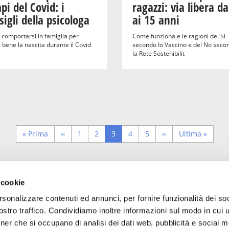
pi del Covid: i
ragazzi: via libera da
sigli della psicologa
ai 15 anni
comportarsi in famiglia per
Come funziona e le ragioni del Sì
 bene la nascita durante il Covid
secondo Io Vaccino e del No seco
la Rete Sostenibilit
First
« Prima
Previous
‹‹
Page
1
Page
2
Pagina
3
Page
4
Page
5
Next
››
Last
Ultima »
page
page
corrente
page
page
 cookie
rsonalizzare contenuti ed annunci, per fornire funzionalità dei soc
Trova luoghi, servizi, sconti, eventi
stro traffico. Condividiamo inoltre informazioni sul modo in cui uti
familyfriendly a Milano!
tner che si occupano di analisi dei dati web, pubblicità e social m