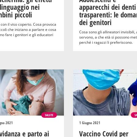
 linguaggio nei
apparecchi dei denti
bini piccoli
trasparenti: le dom
dei genitori
 con il viso coperto. Cosa provoca
ccoli che iniziano a parlare e cosa
Cosa sono gli allineatori invisibili,
o fare i genitori e gli educatori
servono, a che età si possono met
perché i ragazzi li preferiscono.
SALUTE
S
gno 2021
1 Giugno 2021
vidanza e parto ai
Vaccino Covid per