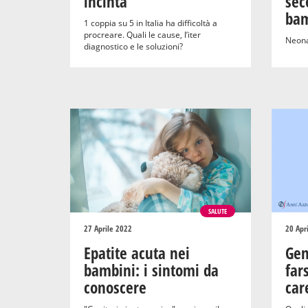
incinta
sec
bam
1 coppia su 5 in Italia ha difficoltà a
procreare. Quali le cause, l’iter
Neonat
diagnostico e le soluzioni?
SALUTE
27 Aprile 2022
20 Apr
Epatite acuta nei
Gen
bambini: i sintomi da
far
conoscere
car