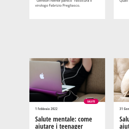
"Genitori niente panico" rassicura il
Quali 
virologo Fabrizio Pregliasco.
SALUTE
1 Febbraio 2022
31 Gen
Salute mentale: come
Sal
aiutare i teenager
aiu