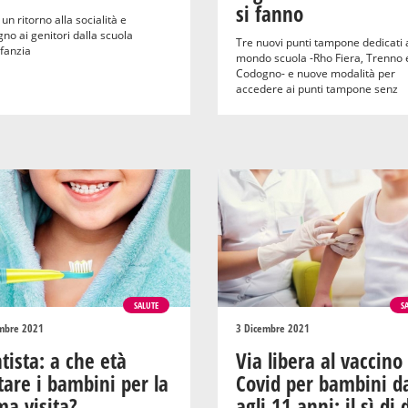
si fanno
un ritorno alla socialità e
no ai genitori dalla scuola
Tre nuovi punti tampone dedicati 
nfanzia
mondo scuola -Rho Fiera, Trenno 
Codogno- e nuove modalità per
accedere ai punti tampone senz
SALUTE
S
mbre 2021
3 Dicembre 2021
tista: a che età
Via libera al vaccino
tare i bambini per la
Covid per bambini da
ma visita?
agli 11 anni: il sì di