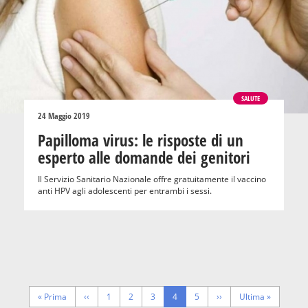
SALUTE
24 Maggio 2019
Papilloma virus: le risposte di un
esperto alle domande dei genitori
Il Servizio Sanitario Nazionale offre gratuitamente il vaccino
anti HPV agli adolescenti per entrambi i sessi.
Pagination
First
« Prima
Previous
‹‹
Page
1
Page
2
Page
3
Pagina
4
Page
5
Next
››
Last
Ultima »