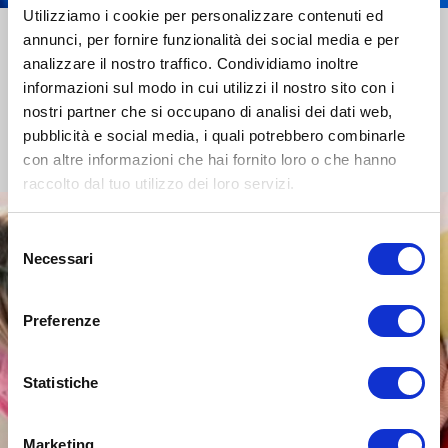
26 Ottobre 2020
Utilizziamo i cookie per personalizzare contenuti ed
Tamponi a Milano: come e dove
annunci, per fornire funzionalità dei social media e per
analizzare il nostro traffico. Condividiamo inoltre
farli, con sintomi e senza
informazioni sul modo in cui utilizzi il nostro sito con i
Drive in, con l’autocertificazione, con referto online.
nostri partner che si occupano di analisi dei dati web,
pubblicità e social media, i quali potrebbero combinarle
con altre informazioni che hai fornito loro o che hanno
raccolto dal tuo utilizzo dei loro servizi.
Selezione
Necessari
del
consenso
Preferenze
Statistiche
SALUTE
Marketing