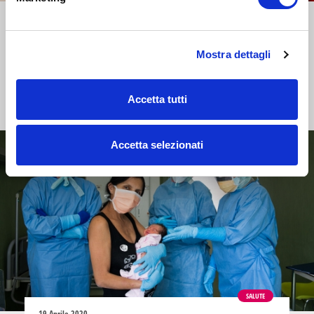
4 Settembre 2020
Covid e bambini: cosa faccio se il
pediatra non risponde?
Mostra dettagli
Solo il medico di base può chiedere il tampone all'ATS.
Accetta tutti
Accetta selezionati
SALUTE
19 Aprile 2020