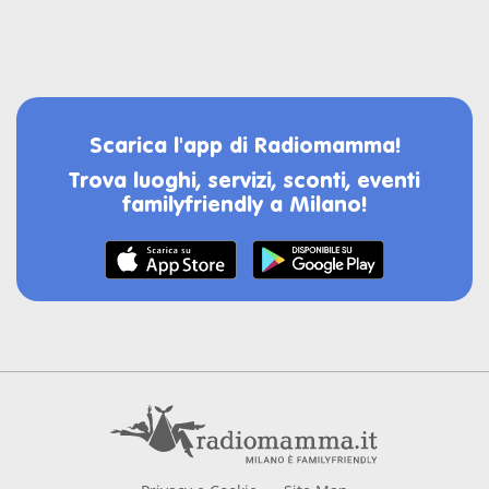
page
page
corrente
page
page
Scarica l'app di Radiomamma!
Trova luoghi, servizi, sconti, eventi
familyfriendly a Milano!